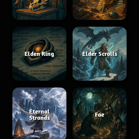
Elden Ring
Elder Scrolls
Eternal
Fae
Strands