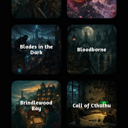
Blades in the
Bloodborne
Dark
Brindlewood
Call of Cthulhu
Bay