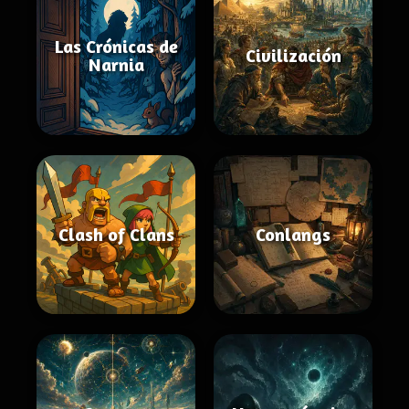
Las Crónicas de
Civilización
Narnia
Clash of Clans
Conlangs