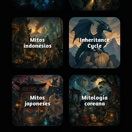
Mitos
Inheritance
indonesios
Cycle
Mitos
Mitología
japoneses
coreana