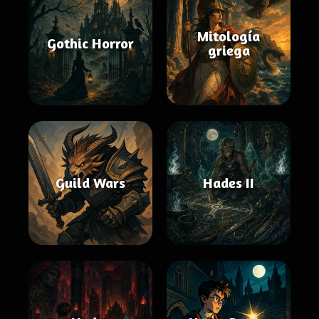
Mitología
Gothic Horror
griega
Guild Wars
Hades II