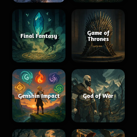
Game of
Final Fantasy
Thrones
Genshin Impact
God of War