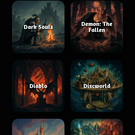
Demon: The
Dark Souls
Fallen
Diablo
Discworld