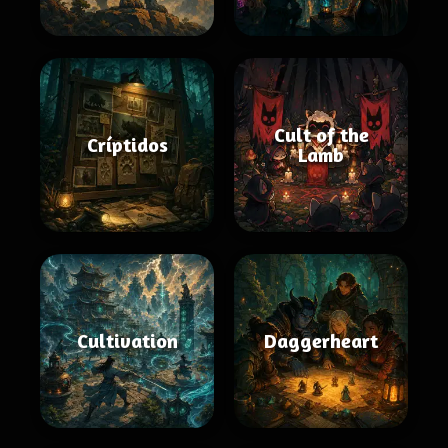
Cult of the
Críptidos
Lamb
Cultivation
Daggerheart