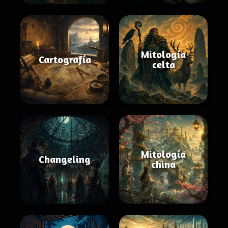
Mitología
Cartografía
celta
Mitología
Changeling
china