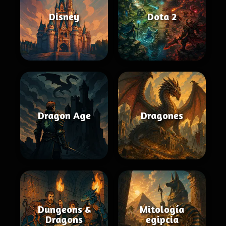
Disney
Dota 2
Dragon Age
Dragones
Dungeons &
Mitología
Dragons
egipcia