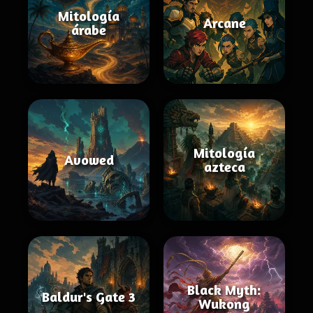
Mitología
Arcane
árabe
Mitología
Avowed
azteca
Black Myth:
Baldur's Gate 3
Wukong