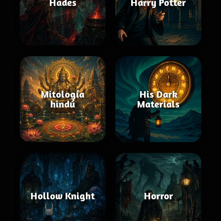
Hades
Harry Potter
Mitología
His Dark
hindú
Materials
Hollow Knight
Horror