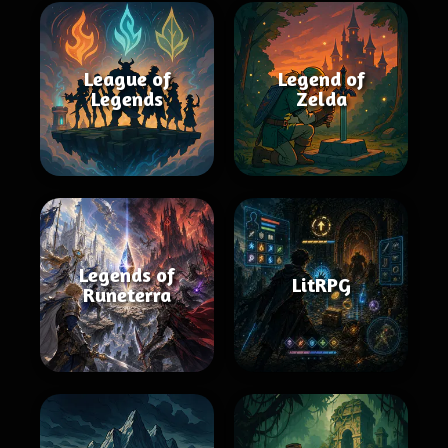
League of
Legend of
Legends
Zelda
Legends of
LitRPG
Runeterra