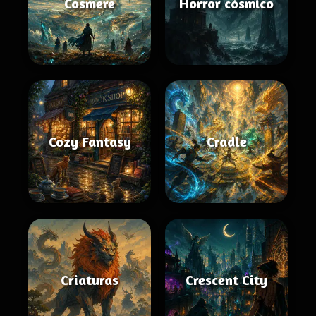
Cosmere
Horror cósmico
Cozy Fantasy
Cradle
Criaturas
Crescent City