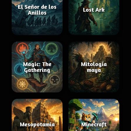
El Señor de los
Lost Ark
Anillos
Magic: The
Mitología
Gathering
maya
Mesopotamia
Minecraft