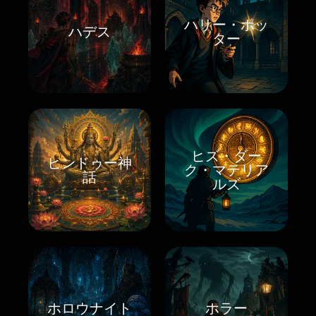
ハリー・ポッ
ハデス
ター
ヒズ・ダー
ヒンドゥー神
ク・マテリア
話
ルズ
ホロウナイト
ホラー