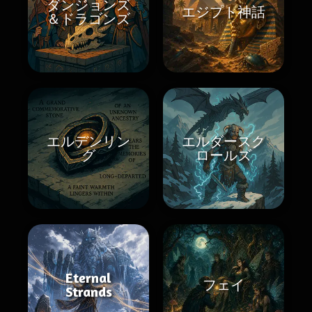
ダンジョンズ
エジプト神話
＆ドラゴンズ
エルデンリン
エルダースク
グ
ロールズ
Eternal
フェイ
Strands