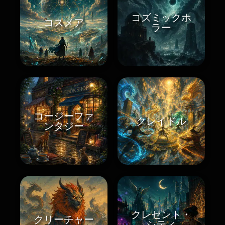
コズミックホ
コスメア
ラー
コージーファ
クレイドル
ンタジー
クレセント・
クリーチャー
シティ