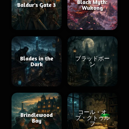
Black Myth:
Baldur's Gate 3
Wukong
Blades in the
ブラッドボー
Dark
ン
コール・オ
Brindlewood
ブ・クトゥル
Bay
フ