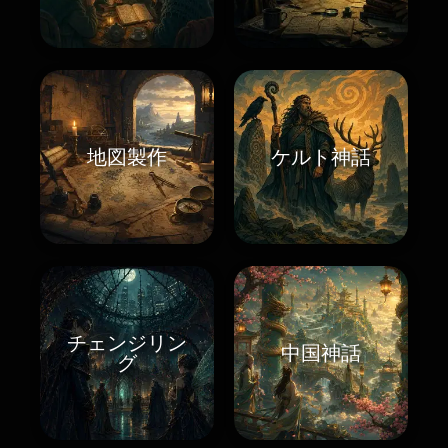
地図製作
ケルト神話
チェンジリン
中国神話
グ