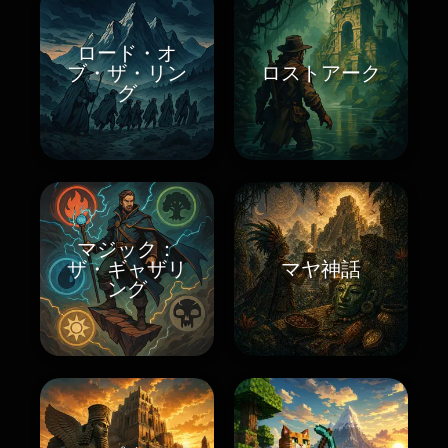
ロード・オ
ブ・ザ・リン
ロストアーク
グ
マジック：
ザ・ギャザリ
マヤ神話
ング