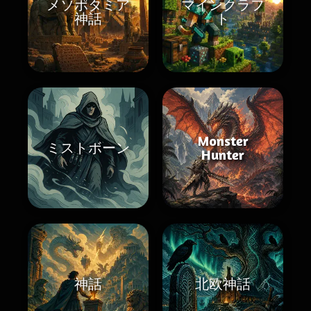
メソポタミア
マインクラフ
神話
ト
Monster
ミストボーン
Hunter
神話
北欧神話