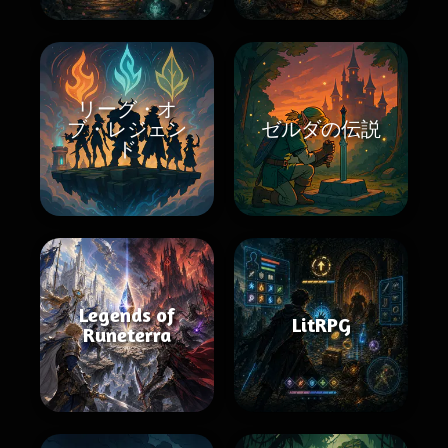
リーグ・オ
ブ・レジェン
ゼルダの伝説
ド
Legends of
LitRPG
Runeterra