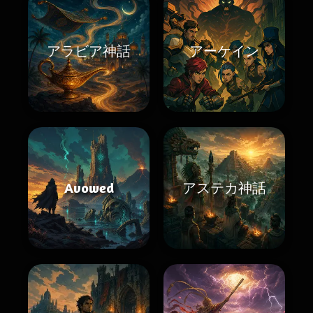
アラビア神話
アーケイン
Avowed
アステカ神話