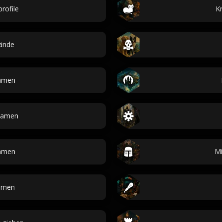
rofile
K
ände
amen
namen
amen
Mi
amen