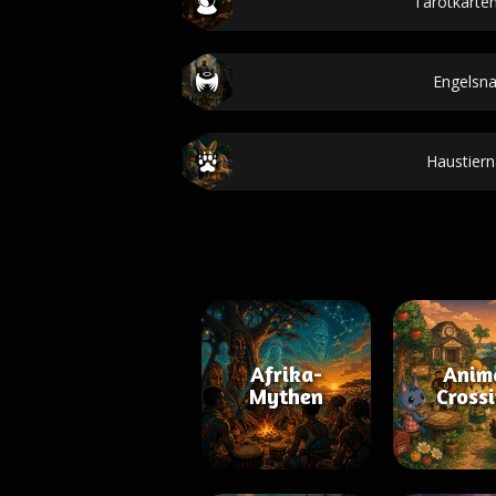
Tarotkarten
Engelsn
Haustier
Afrika-
Anim
Mythen
Cross