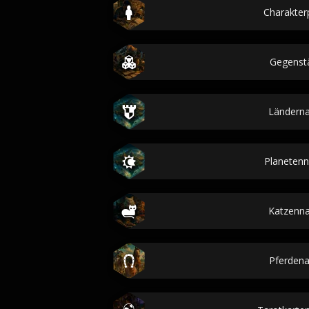
Charakterp
Gegenst
Ländern
Planeten
Katzenn
Pferden