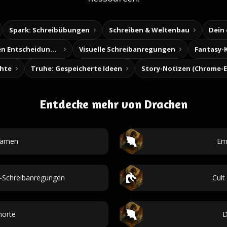
Spark: Schreibübungen
Schreiben & Weltenbau
Dein
Baue deine eigenen Entscheidungsabenteuer
Visuelle Schreibanregungen
Fantasy-
chte
Truhe: Gespeicherte Ideen
Entdecke mehr von Drachen
namen
Em
-Schreibanregungen
Cult
horte
D