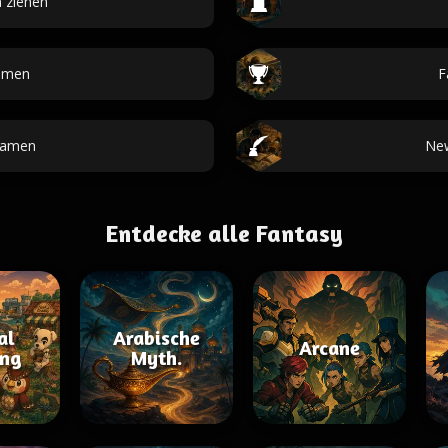
 ziehen
amen
F
namen
New
Entdecke alle Fantasy
al
Arabische
Arcane
ing
Myth.