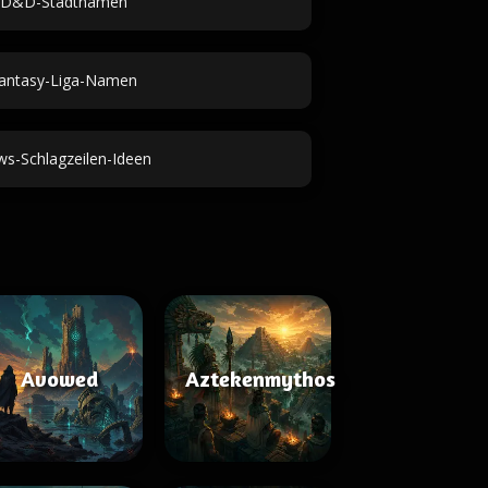
D&D-Stadtnamen
antasy-Liga-Namen
s-Schlagzeilen-Ideen
Avowed
Aztekenmythos