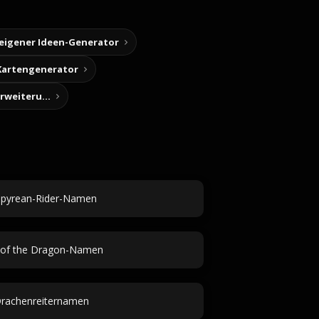
 eigener Ideen-Generator
Kartengenerator
Story-Notizen (Chrome-Erweiterung)
pyrean-Rider-Namen
 of the Dragon-Namen
rachenreiternamen