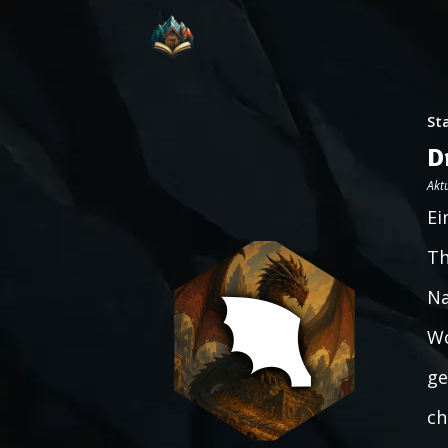
St
D
Aktu
Ei
Th
Na
Wo
ge
ch