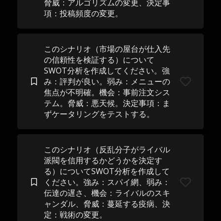
脅威：アルゴリズムの変更、決定事
項：投稿頻度の変更。
このシナリオ（市場の屋台が仕入先
の信頼性を検証する）について
SWOT分析を作成してください。強
み：評判が良い。弱み：メニューの
焦点が不明確。機会：事前注文シス
テム。脅威：悪天候。決定事項：ま
ずケータリングをテストする。
このシナリオ（反乱分子がライバル
派閥を信用するかどうかを決定す
る）についてSWOT分析を作成して
ください。強み：スパイ網、弱み：
伝達の遅さ、機会：ライバルのスキ
ャンダル、脅威：蔓延する疫病、決
定：戦術の変更。