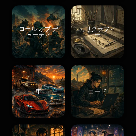
コール オブ デ
カリグラフィ
ューティ
ー
車
コード