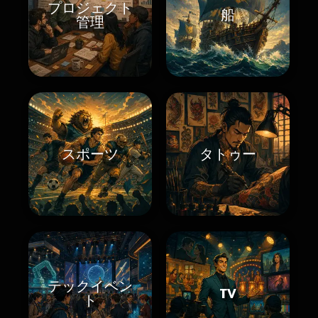
プロジェクト
船
管理
スポーツ
タトゥー
テックイベン
TV
ト