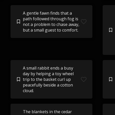
A gentle fawn finds that a
path followed through fog is
not a problem to chase away,
but a small guest to comfort.
A small rabbit ends a busy
day by helping a toy wheel
trip to the basket curl up
peacefully beside a cotton
cloud.
The blankets in the cedar