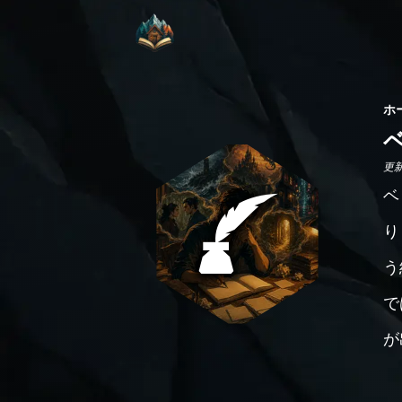
ホ
更新日
ベ
り
う
で
が