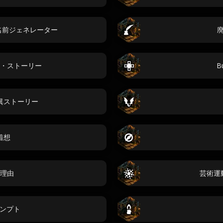
uest名前ジェネレーター
・ストーリー
B
異ストーリー
着想
理由
芸術運
プロンプト