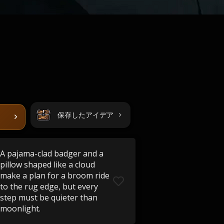
保存したアイデア
A pajama-clad badger and a
pillow shaped like a cloud
make a plan for a broom ride
to the rug edge, but every
step must be quieter than
moonlight.