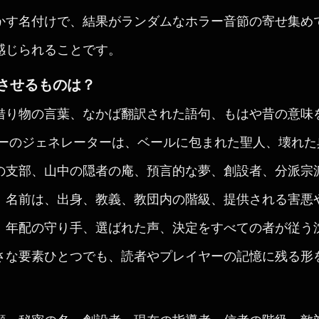
かす名付けで、結果がランダムなホラー音節の寄せ集め
感じられることです。
させるものは？
借り物の言葉、なかば翻訳された語句、もはや昔の意味
リーのジェネレーターは、ベールに包まれた聖人、壊れ
の支部、山中の隠者の庵、預言的な夢、創設者、分派宗
。名前は、出身、教義、教団内の階級、提供される害悪
、年配の守り手、選ばれた声、決定をすべての者が従う
さな要素ひとつでも、読者やプレイヤーの記憶に残る形