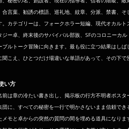
顔、秘密の名、創設者、現在の指導者、信者の階級、敵
、合言葉、勧誘の標語、巡礼地、紋章、分派、禁書、そ
す。カテゴリーは、フォークホラー短編、現代オカルト
タジー卓、終末後のサバイバル部族、SFのコロニーカル
ーブルトーク冒険に向きます。最も役に立つ結果はしば
に聞こえ、ひとつだけ場違いな単語があって、その下で
使い方
名前は章の冷たい書き出し、掲示板の行方不明者ポスタ
集団に、すべての秘密を一行で明かさないまま信頼でき
たメモと卓からの突然の質問の間を埋める道具になりま