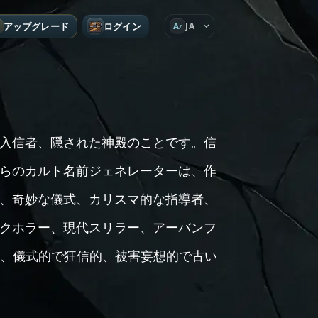
アップグレード
ログイン
JA
A
入信者、隠された神殿のことです。信
らのカルト名前ジェネレーターは、作
、奇妙な儀式、カリスマ的な指導者、
クホラー、現代スリラー、アーバンフ
も、儀式的で狂信的、被害妄想的で古い