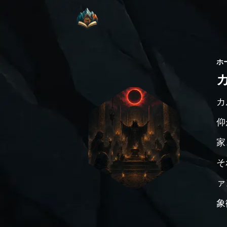
ホ
カ
仰
家
そ
ァ
象