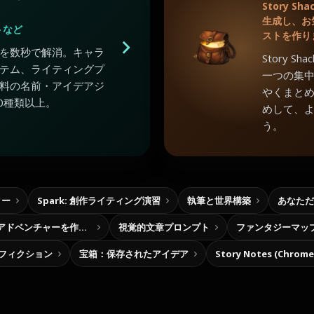
Story 
生成し、お
トなど
ストを作り
を数秒で解消。キャラ
Story 
テム、ライティングプ
一つの集
料の名前・アイデアジ
やくまと
0種類以上。
めして、
う。
ター
Spark: 創作ライティング演習
執筆と世界構築
あなただ
自分だけの選択型アドベンチャーを作ろう
視覚的文章プロンプト
ファンタジーマッ
フィクション
宝箱：保存されたアイデア
Story Notes (Chro