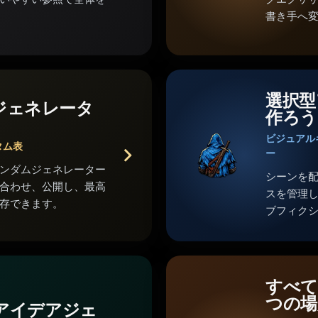
書き手へ
選択型
ジェネレータ
作ろう
ビジュアル
タム表
ー
ンダムジェネレーター
シーンを
合わせ、公開し、最高
スを管理
存できます。
ブフィク
すべて
つの場
のアイデアジェ