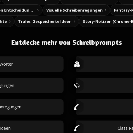
Baue deine eigenen Entscheidungsabenteuer
Visuelle Schreibanregungen
Fantasy-
chte
Truhe: Gespeicherte Ideen
Entdecke mehr von Schreibprompts
-Wörter
egungen
anregungen
Ideen
Class R