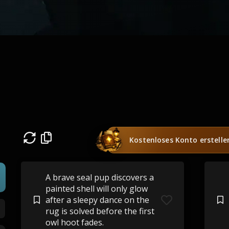
Kostenloses Konto erstelle
A brave seal pup discovers a
painted shell will only glow
after a sleepy dance on the
rug is solved before the first
owl hoot fades.