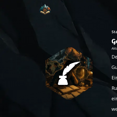
St
G
Aktu
De
Gu
Ei
Ru
ei
we