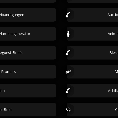
reibanregungen
Auctio
e-Namensgenerator
Anima
eguest-Briefs
Bles
-Prompts
M
den
Achil
e Brief
C