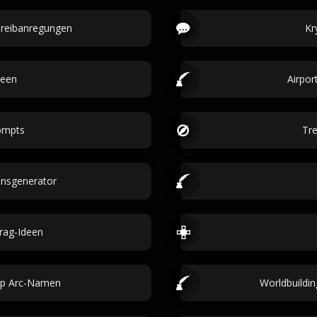
hreibanregungen
Kr
deen
Airpor
ompts
Tre
ensgenerator
rag-Ideen
hip Arc-Namen
Worldbuildi