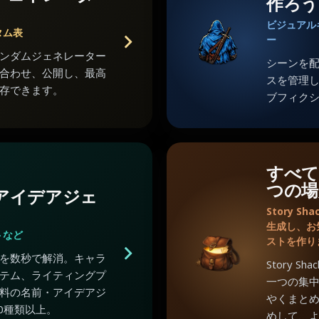
作ろう
ビジュアル
タム表
ー
ンダムジェネレーター
シーンを
合わせ、公開し、最高
スを管理
存できます。
ブフィク
すべて
つの場
のアイデアジェ
Story 
生成し、お
トなど
ストを作り
を数秒で解消。キャラ
Story 
テム、ライティングプ
一つの集
料の名前・アイデアジ
やくまと
0種類以上。
めして、