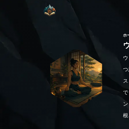
ホ
ウ
つ
ス
で
ン
根