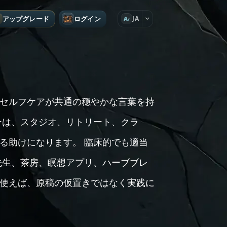
アップグレード
ログイン
JA
A
セルフケアが共通の穏やかな言葉を持
ーは、スタジオ、リトリート、クラ
る助けになります。 臨床的でも適当
先生、茶房、瞑想アプリ、ハーブブレ
使えば、原稿の仮置きではなく実践に