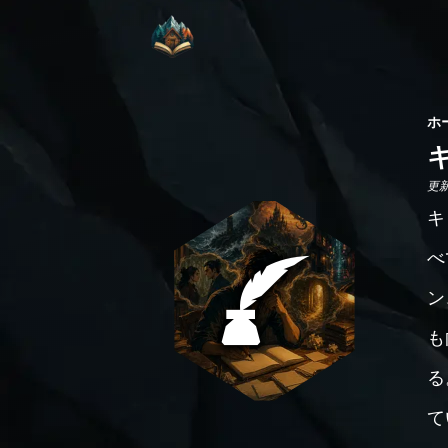
ホ
更新日
キ
べ
ン
も
る
て