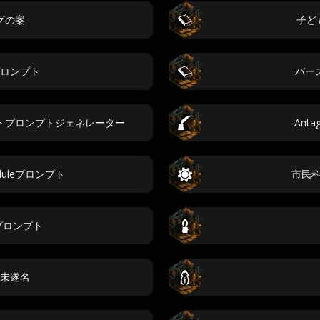
グの案
子ど
ロンプト
バー
トプロンプトジェネレーター
Anta
heduleプロンプト
市民
geプロンプト
未遂名