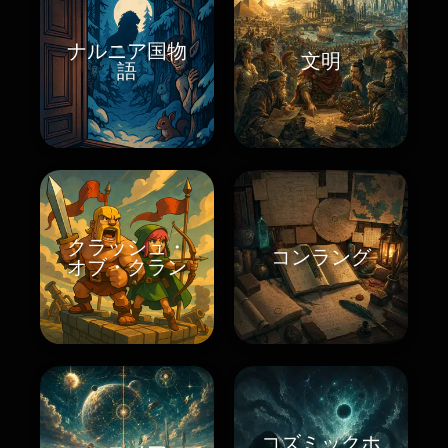
ナルニア国物
文明
語
クラッシュ・
コンラング
オブ・クラン
コズミックホ