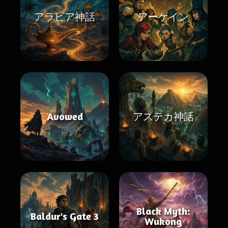
アラビア神話
アーケイン
Avowed
アステカ神話
Black Myth:
Baldur's Gate 3
Wukong