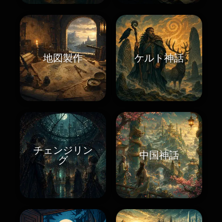
地図製作
ケルト神話
チェンジリン
中国神話
グ