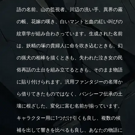
語の名前、山の監視者、川辺の洗い手、異界の霧
の帳、花嫁の嘆き、白いマントと血の紅い叫びの
紋章学が組み合わさっています。生成された名前
は、妖精の塚の貴婦人に命を吹き込むときも、幻
の猟犬の相棒を描くときも、失われた泣き女の民
俗再話の土台を組み立てるときも、そのまま物語
に貼り付けられます。汎用ファンタジーの名簿か
ら借りてきたものではなく、バンシーフ伝承の土
壤に根ざした、変化に富む名前が揃っています。
キャラクター用に1つだけ引くも良し、複数の候
補を出して響きを比べるも良し、あなたの物語に