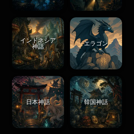
インドネシア
エラゴン
神話
日本神話
韓国神話