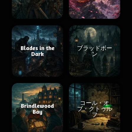
Blades in the
ブラッドボー
Dark
ン
コール・オ
Brindlewood
ブ・クトゥル
Bay
フ