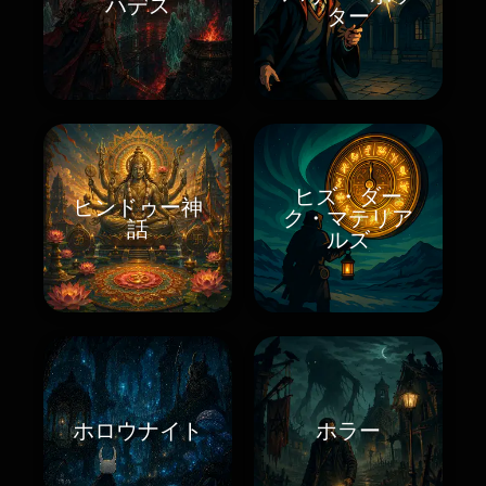
ハデス
ター
ヒズ・ダー
ヒンドゥー神
ク・マテリア
話
ルズ
ホロウナイト
ホラー