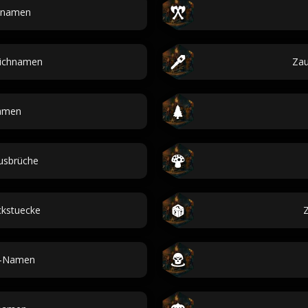
tnamen
ichnamen
Za
amen
usbrüche
kstuecke
Z
n-Namen