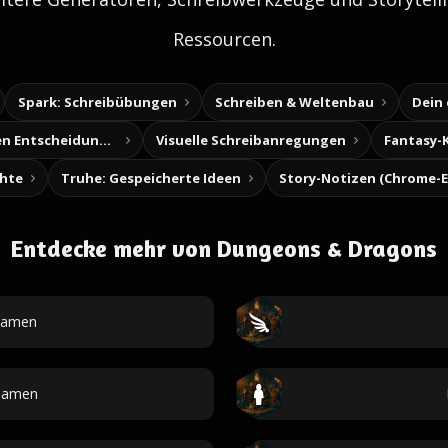
Ressourcen.
Spark: Schreibübungen
Schreiben & Weltenbau
Dein
Baue deine eigenen Entscheidungsabenteuer
Visuelle Schreibanregungen
Fantasy-
chte
Truhe: Gespeicherte Ideen
Entdecke mehr von Dungeons & Dragons
namen
namen