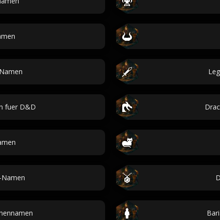
nnamen
amen
-Namen
Leg
n fuer D&D
Dra
namen
-Namen
D
nennamen
Bar