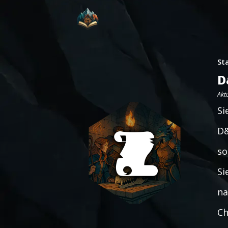
St
D
Aktu
Si
D&
so
Si
na
Ch