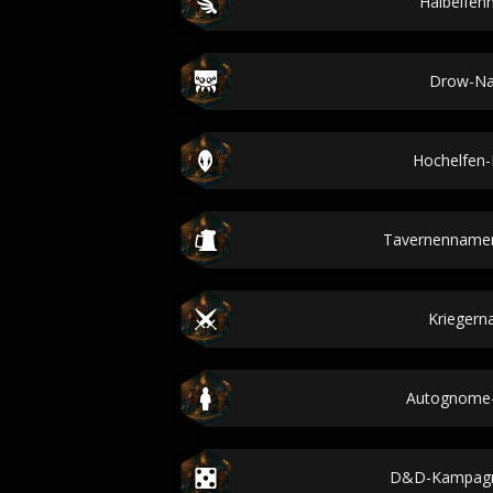
Halbelfe
Drow-N
Hochelfen
Tavernenname
Krieger
Autognome
D&D-Kampag