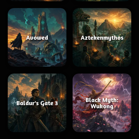
Avowed
Aztekenmythos
Black Myth:
Baldur's Gate 3
Wukong