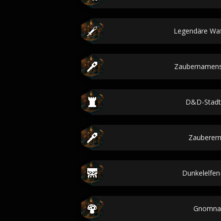
Legendäre Wa
Zaubernamens
D&D-Stad
Zauberer
Dunkelelfe
Gnomn