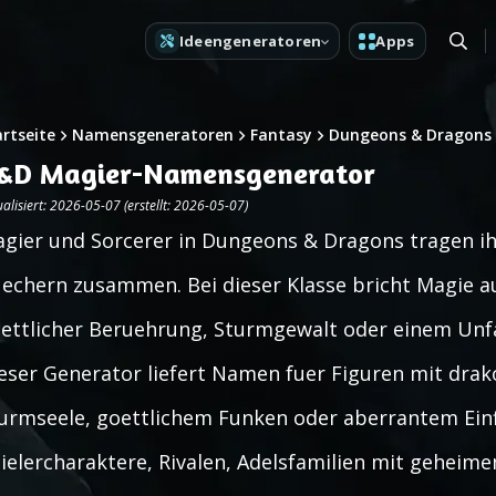
Ideengeneratoren
Apps
artseite
Namensgeneratoren
Fantasy
Dungeons & Dragons
&D Magier-Namensgenerator
alisiert: 2026-05-07 (erstellt: 2026-05-07)
gier und Sorcerer in Dungeons & Dragons tragen i
echern zusammen. Bei dieser Klasse bricht Magie au
ettlicher Beruehrung, Sturmgewalt oder einem Unfall
eser Generator liefert Namen fuer Figuren mit drak
urmseele, goettlichem Funken oder aberrantem Einfl
ielercharaktere, Rivalen, Adelsfamilien mit gehei