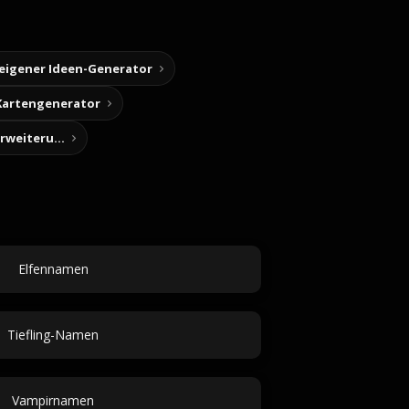
 eigener Ideen-Generator
Kartengenerator
Story-Notizen (Chrome-Erweiterung)
Elfennamen
Tiefling-Namen
Vampirnamen