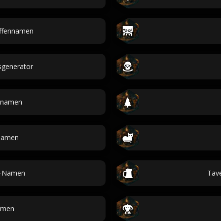
ffennamen
generator
tnamen
namen
n-Namen
Tav
amen