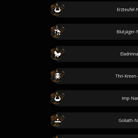
Erzteufel
Blutjäger
Eladrin
Thri-Kree
Imp-Na
Goliath-