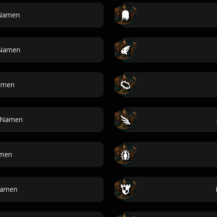
-Namen
-Namen
namen
n-Namen
men
Namen