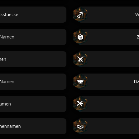
kstuecke
W
-Namen
Z
men
Namen
D&
Namen
nennamen