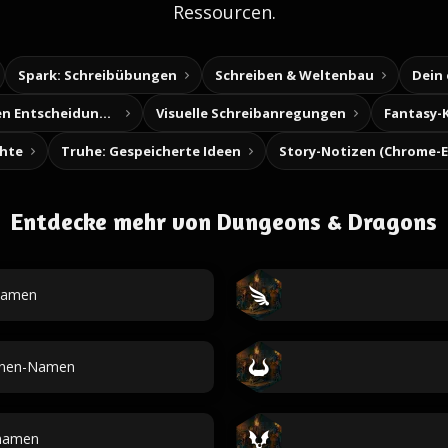
Ressourcen.
Spark: Schreibübungen
Schreiben & Weltenbau
Dein
Baue deine eigenen Entscheidungsabenteuer
Visuelle Schreibanregungen
Fantasy-
chte
Truhe: Gespeicherte Ideen
Entdecke mehr von Dungeons & Dragons
namen
enen-Namen
nnamen