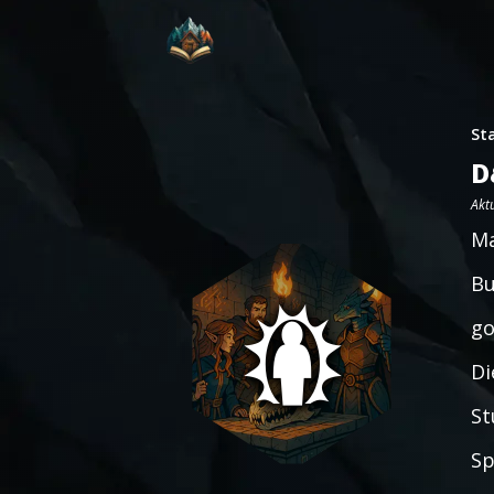
St
D
Aktu
Ma
Bu
go
Di
St
Sp