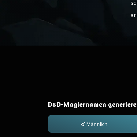
sc
ar
D&D-Magiernamen generiere
Männlich