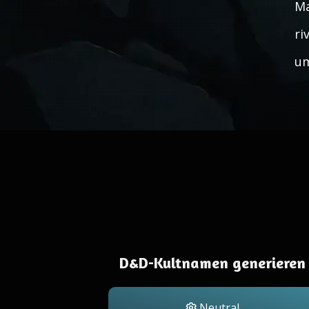
Ma
ri
um
D&D-Kultnamen generieren
Neutral