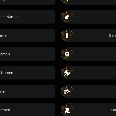
nder-Namen
namen
Bar
namen
-Namen
men
namen
D&