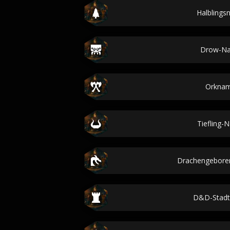
Halbling
Drow-N
Orkna
Tiefling
Drachengebor
D&D-Stad