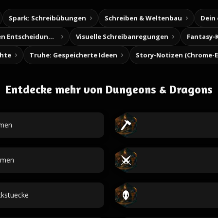
Spark: Schreibübungen
Schreiben & Weltenbau
Dein
Baue deine eigenen Entscheidungsabenteuer
Visuelle Schreibanregungen
Fantasy-
chte
Truhe: Gespeicherte Ideen
Entdecke mehr von Dungeons & Dragons
amen
amen
kstuecke