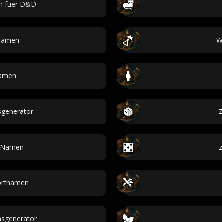
n fuer D&D
nnamen
W
Namen
generator
Z
g-Namen
Z
orfnamen
sgenerator