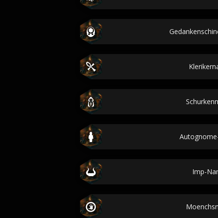
Gedankenschi
Kleriker
Schurken
Autognome
Imp-Na
Moenchs