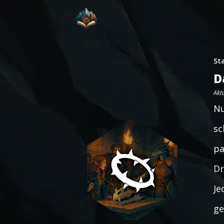
St
D
Aktu
Nu
sc
pa
Dr
Je
ge