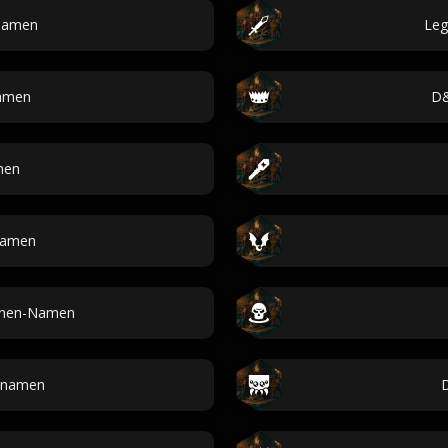
snamen
Leg
amen
D&
men
-Namen
enen-Namen
tnamen