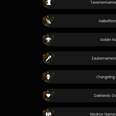
Tavernenname
Halbelfe
Goblin-
Zaubernamens
Changelin
Dalelands-D
Modron Namen