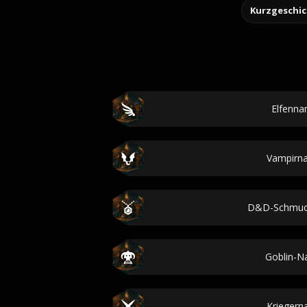
Kurzgeschi
Elfenn
Vampirn
D&D-Schmuc
Goblin-
Krieger