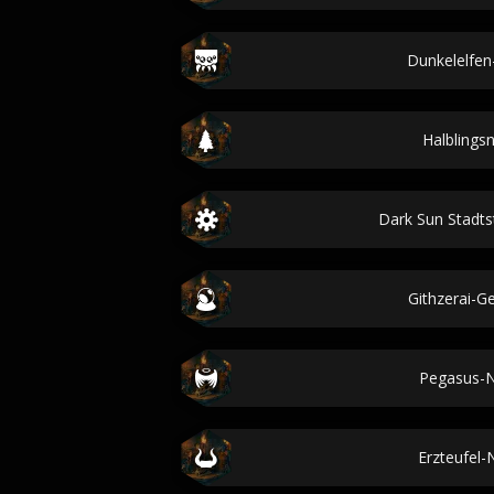
Dunkelelfe
Halbling
Dark Sun Stadt
Githzerai-G
Pegasus-
Erzteufel