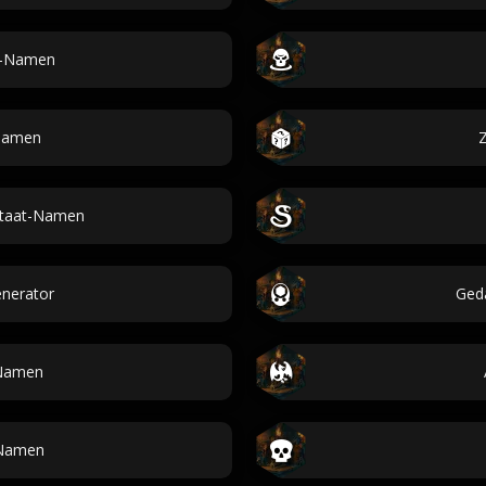
n-Namen
snamen
Z
staat-Namen
enerator
Ged
Namen
-Namen