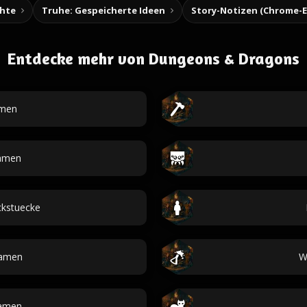
chte
Truhe: Gespeicherte Ideen
Entdecke mehr von Dungeons & Dragons
amen
amen
kstuecke
Namen
W
namen