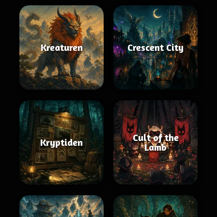
Kreaturen
Crescent City
Cult of the
Kryptiden
Lamb