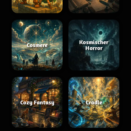
Kosmischer
Cosmere
Horror
Cozy Fantasy
Cradle