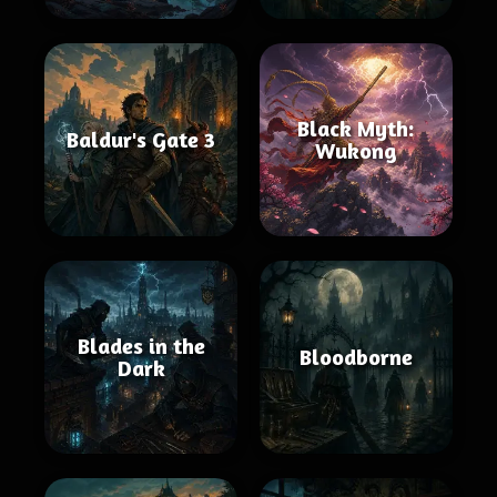
Black Myth:
Baldur's Gate 3
Wukong
Blades in the
Bloodborne
Dark