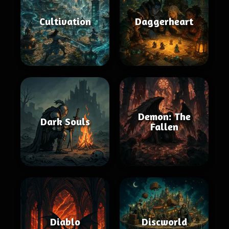
Cultivation
Daggerheart
Demon: The
Dark Souls
Fallen
Diablo
Discworld