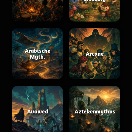
Arabische
Arcane
Myth.
Avowed
Aztekenmythos