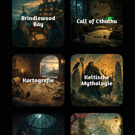
Brindlewood
Call of Cthulhu
Bay
Keltische
Kartografie
Mythologie