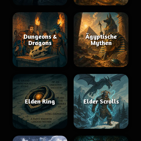
Dungeons &
Ägyptische
Dragons
Mythen
Elden Ring
Elder Scrolls