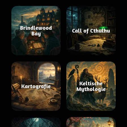
Brindlewood
Call of Cthulhu
Bay
Keltische
Kartografie
Mythologie