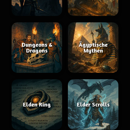
Dungeons &
Ägyptische
Dragons
Mythen
Elden Ring
Elder Scrolls