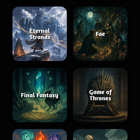
Eternal
Fae
Strands
Game of
Final Fantasy
Thrones