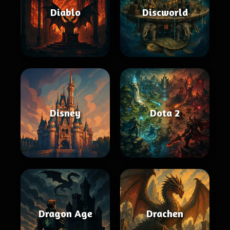
Diablo
Discworld
Disney
Dota 2
Dragon Age
Drachen