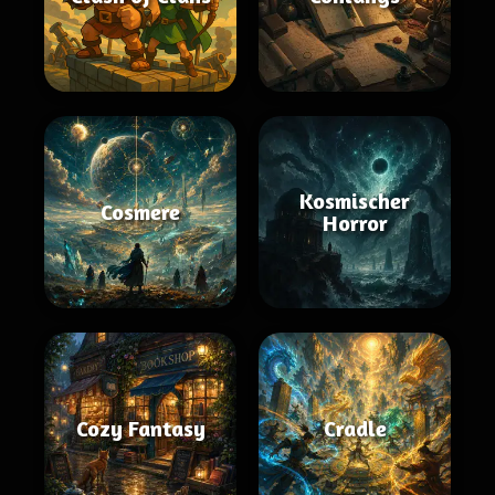
Kosmischer
Cosmere
Horror
Cozy Fantasy
Cradle