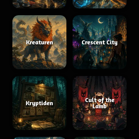
Kreaturen
Crescent City
Cult of the
Kryptiden
Lamb