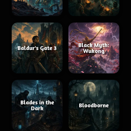
Black Myth:
Baldur's Gate 3
Wukong
Blades in the
Bloodborne
Dark