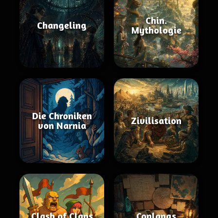
Chin.
Changeling
Mythologie
Die Chroniken
Zivilisation
von Narnia
Clash of Clans
Conlangs