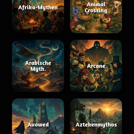
Animal
Afrika-Mythen
Crossing
Arabische
Arcane
Myth.
Avowed
Aztekenmythos