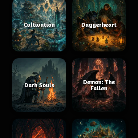
Cultivation
Daggerheart
Demon: The
Dark Souls
Fallen