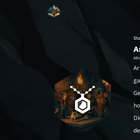
St
A
Aktu
Ar
ga
Ge
ho
Di
de