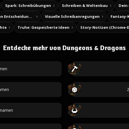
Spark: Schreibübungen
Schreiben & Weltenbau
Dein
Baue deine eigenen Entscheidungsabenteuer
Visuelle Schreibanregungen
Fantasy-
chte
Truhe: Gespeicherte Ideen
Entdecke mehr von Dungeons & Dragons
amen
amen
Z
tnamen