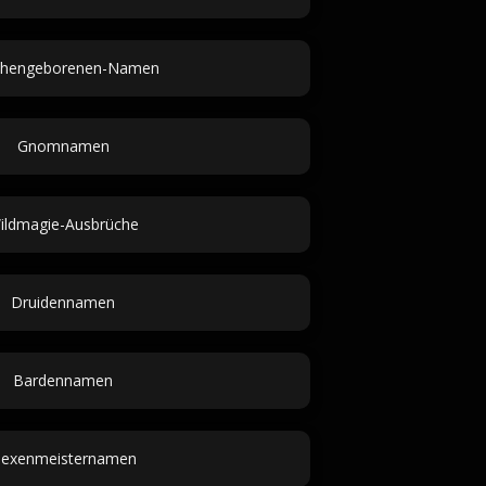
chengeborenen-Namen
Gnomnamen
ildmagie-Ausbrüche
Druidennamen
Bardennamen
exenmeisternamen