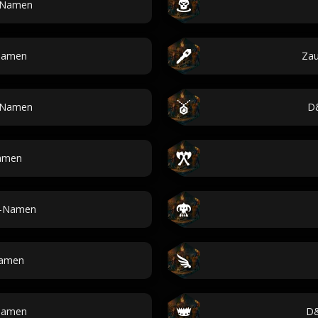
Namen
namen
Za
-Namen
D
amen
n-Namen
Namen
snamen
D&