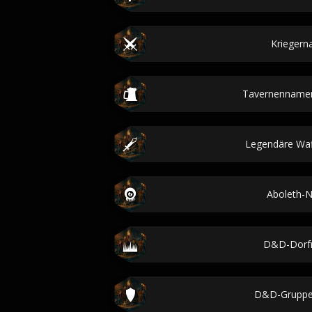
Krieger
Tavernenname
Legendäre Wa
Aboleth-
D&D-Dorf
D&D-Grupp