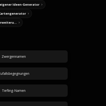
 eigener Ideen-Generator
Kartengenerator
Story-Notizen (Chrome-Erweiterung)
Zwergennamen
ufallsbegegnungen
Tiefling-Namen