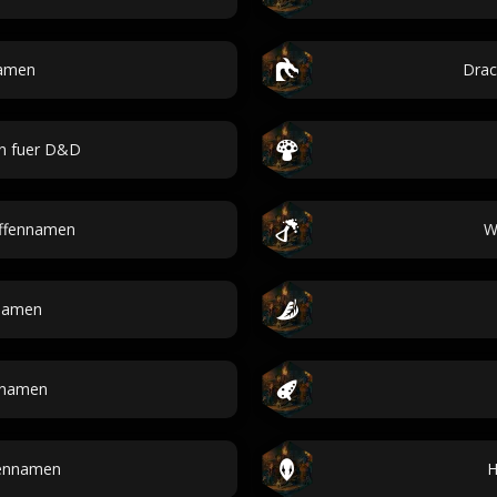
namen
Dra
n fuer D&D
ffennamen
W
Namen
namen
ennamen
H