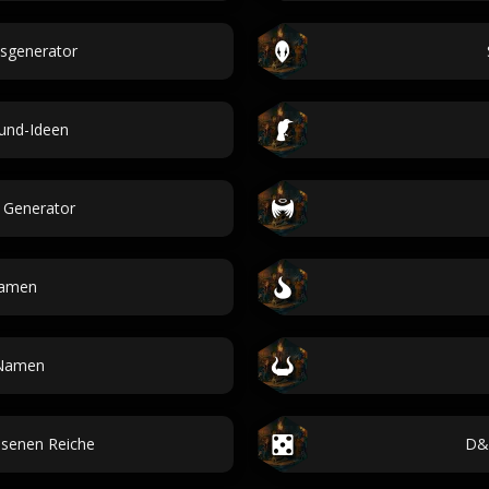
sgenerator
und-Ideen
Generator
Namen
-Namen
ssenen Reiche
D&