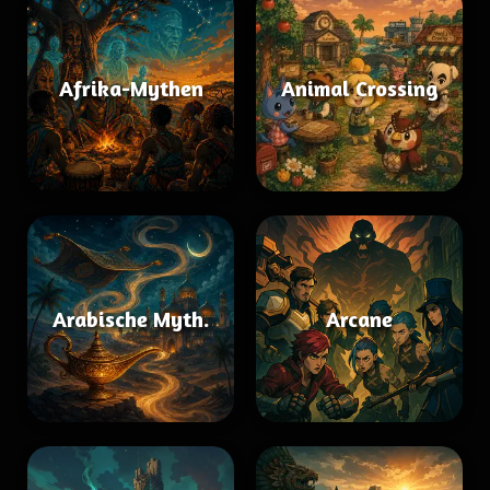
Afrika-Mythen
Animal Crossing
Arabische Myth.
Arcane