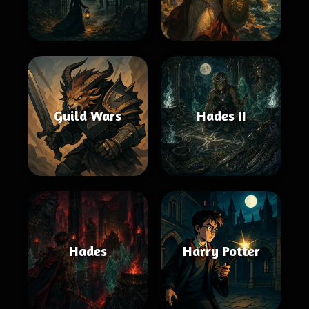
Guild Wars
Hades II
Hades
Harry Potter