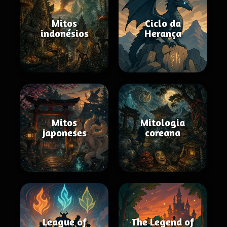
Mitos
Ciclo da
indonésios
Herança
Mitos
Mitologia
japoneses
coreana
League of
The Legend of