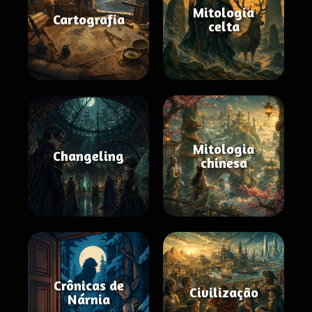
Mitologia
Cartografia
celta
Mitologia
Changeling
chinesa
Crônicas de
Civilização
Nárnia