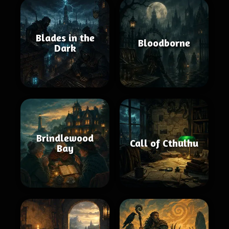
Blades in the
Bloodborne
Dark
Brindlewood
Call of Cthulhu
Bay