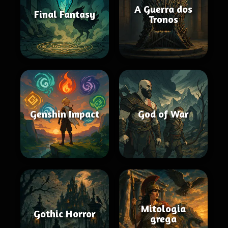
A Guerra dos
Final Fantasy
Tronos
Genshin Impact
God of War
Mitologia
Gothic Horror
grega