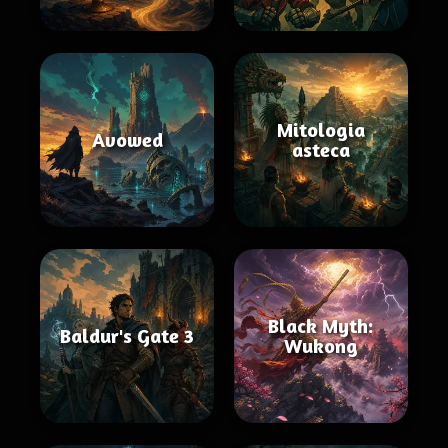
Mitologia
Avowed
asteca
Black Myth:
Baldur's Gate 3
Wukong