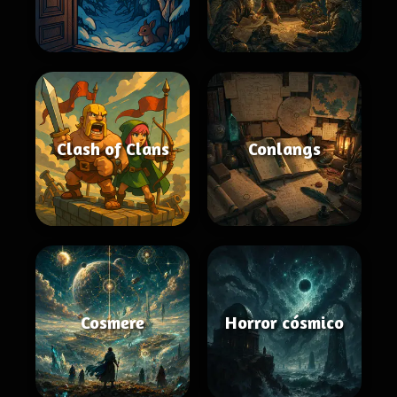
Clash of Clans
Conlangs
Cosmere
Horror cósmico