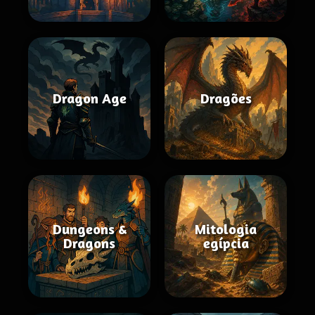
Dragon Age
Dragões
Dungeons &
Mitologia
Dragons
egípcia