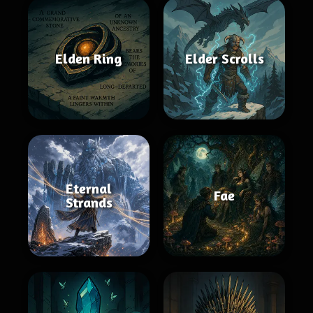
Elden Ring
Elder Scrolls
Eternal
Fae
Strands