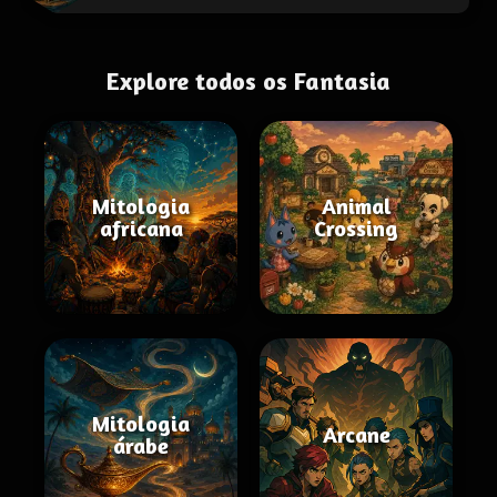
Explore todos os Fantasia
Mitologia
Animal
africana
Crossing
Mitologia
Arcane
árabe