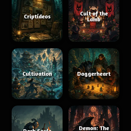
Cult of the
Criptídeos
Lamb
Cultivation
Daggerheart
Demon: The
Dark Souls