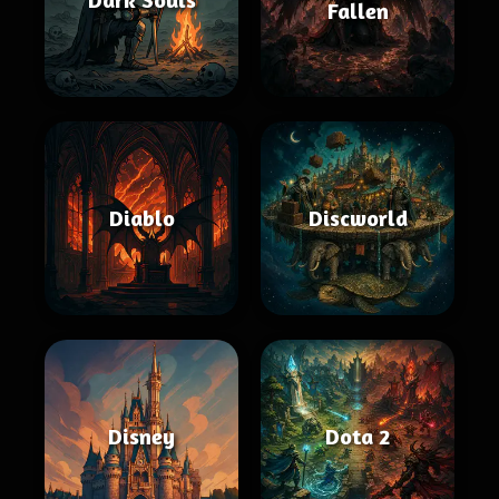
Fallen
Diablo
Discworld
Disney
Dota 2