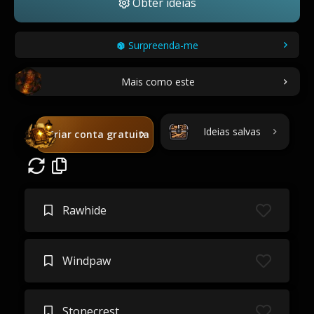
Obter ideias
Surpreenda-me
Mais como este
Ideias salvas
Criar conta gratuita
Rawhide
Windpaw
Stonecrest