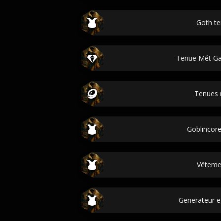
Goth t
Tenue Mét G
Tenues 
Goblincore
Vêteme
Generateur eg