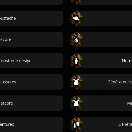
oustache
kecore
 costume design
Noms
aussures
Générateur d
letcore
Ma
intures
Généra