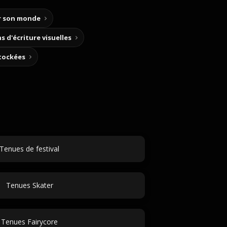
ir son monde
s d'écriture visuelles
stockées
Tenues de festival
Tenues Skater
Tenues Fairycore