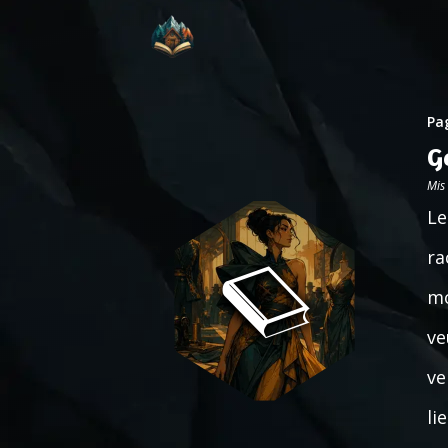
Pag
G
Mis
Le
ra
mo
ve
ve
li