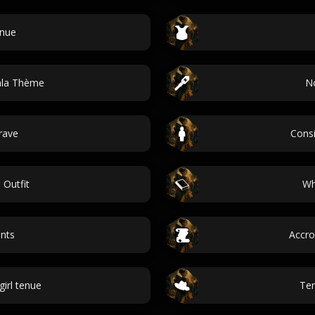
enue
ala Thème
N
rave
Cons
 Outfit
Wh
nts
Accro
irl tenue
Ten