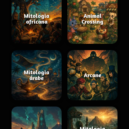
Mitologia
Animal
africana
Crossing
Mitologia
Arcane
árabe
Mitologia