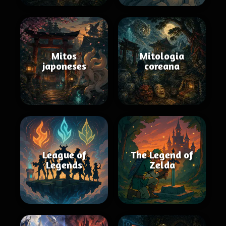
Mitos
Mitologia
japoneses
coreana
League of
The Legend of
Legends
Zelda