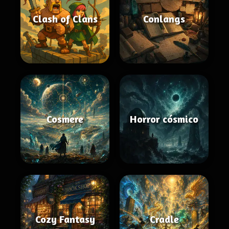
Clash of Clans
Conlangs
Cosmere
Horror cósmico
Cozy Fantasy
Cradle