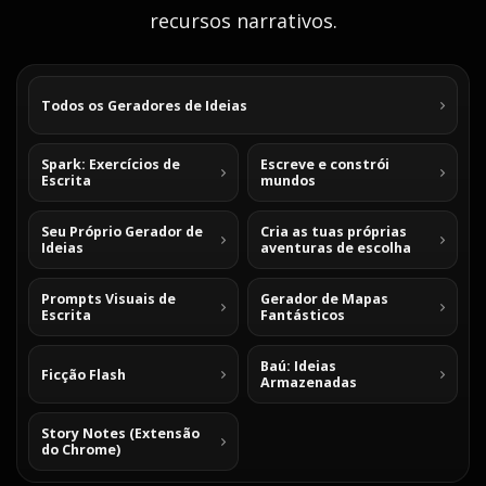
recursos narrativos.
Todos os Geradores de Ideias
Spark: Exercícios de
Escreve e constrói
Escrita
mundos
Seu Próprio Gerador de
Cria as tuas próprias
Ideias
aventuras de escolha
Prompts Visuais de
Gerador de Mapas
Escrita
Fantásticos
Baú: Ideias
Ficção Flash
Armazenadas
Story Notes (Extensão
do Chrome)