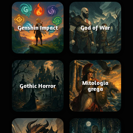
Genshin Impact
God of War
Mitologia
Gothic Horror
grega