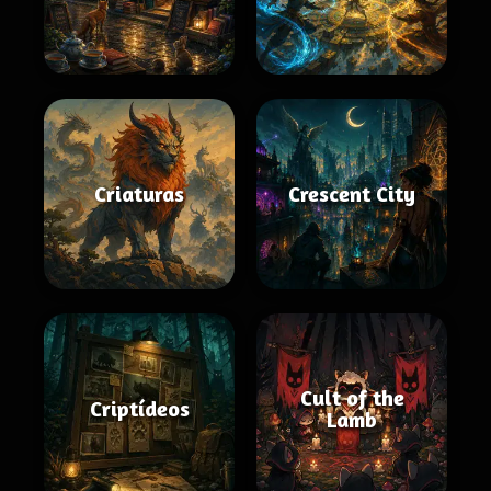
Criaturas
Crescent City
Cult of the
Criptídeos
Lamb