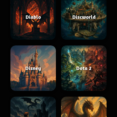
Diablo
Discworld
Disney
Dota 2