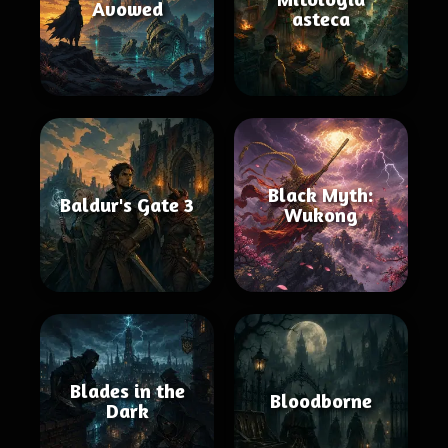
Avowed
asteca
Black Myth:
Baldur's Gate 3
Wukong
Blades in the
Bloodborne
Dark