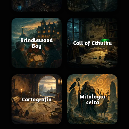
Brindlewood
Call of Cthulhu
Bay
Mitologia
Cartografia
celta