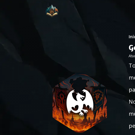
Iní
G
Atu
To
me
pa
No
me
pe