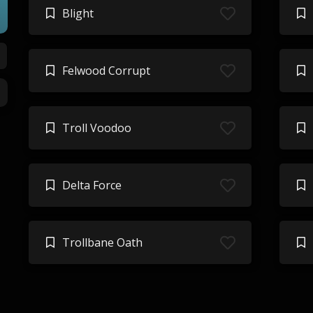
Blight
Felwood Corrupt
Troll Voodoo
Delta Force
Trollbane Oath