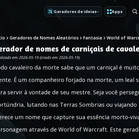
Geradores de ideias
Apps
cio
Geradores de Nomes Aleatórios
Fantasia
World of Warc
erador de nomes de carniçais de cava
alizado em: 2026-05-19 (criado em: 2026-05-19)
do cavaleiro da morte sabe que um carniçal é mui
nte. É um companheiro forjado na morte, um leal 
ra servir à vontade de seu mestre. Seja você perse
rtúndria, lutando nas Terras Sombrias ou viajando p
rece um nome que capture sua essência morto-viva e
rsonagem através de World of Warcraft. Este gerador