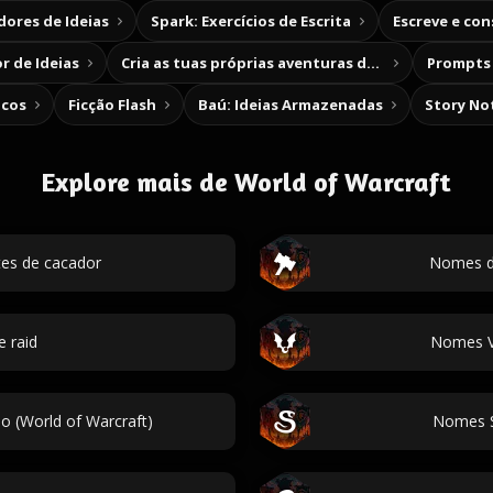
ores de Ideias
Spark: Exercícios de Escrita
Escreve e co
r de Ideias
Cria as tuas próprias aventuras de escolha
Prompts 
icos
Ficção Flash
Baú: Ideias Armazenadas
Story No
Explore mais de World of Warcraft
es de cacador
Nomes de
e raid
Nomes Ve
 (World of Warcraft)
Nomes S