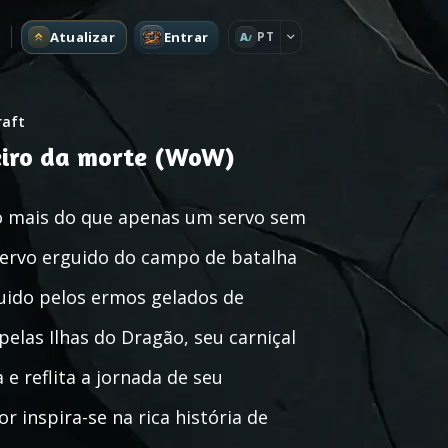
Atualizar
Entrar
PT
A
raft
leiro da morte (WoW)
to mais do que apenas um servo sem
servo erguido do campo de batalha
guido pelos ermos gelados de
elas Ilhas do Dragão, seu carniçal
 reflita a jornada de seu
 inspira-se na rica história de