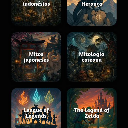
indonésios
Herança
Mitos
Mitologia
japoneses
coreana
League of
The Legend of
Legends
Zelda