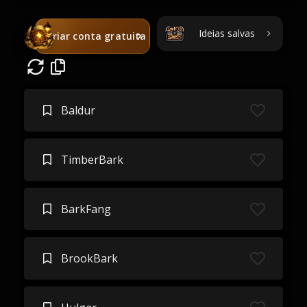
Ideias salvas
Criar conta gratuita
Baldur
TimberBark
BarkFang
BrookBark