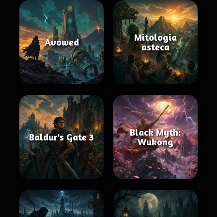
Mitologia
Avowed
asteca
Black Myth:
Baldur's Gate 3
Wukong