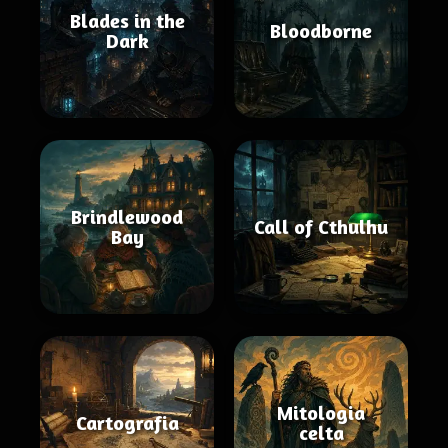
Blades in the
Bloodborne
Dark
Brindlewood
Call of Cthulhu
Bay
Mitologia
Cartografia
celta