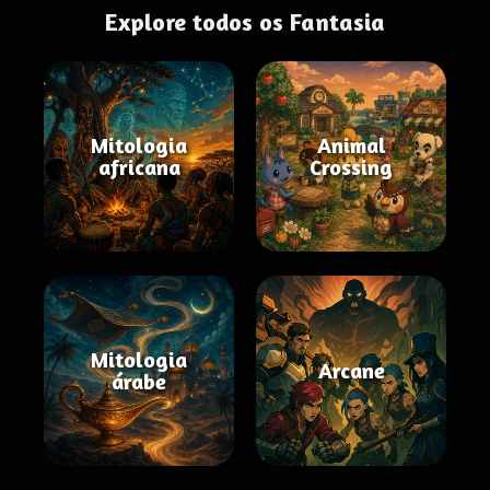
Explore todos os Fantasia
Mitologia
Animal
africana
Crossing
Mitologia
Arcane
árabe