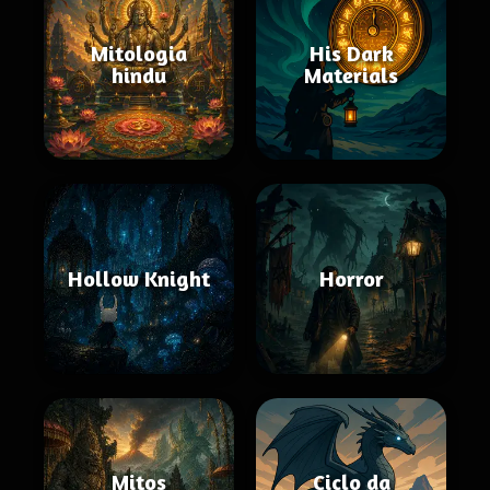
Mitologia
His Dark
hindu
Materials
Hollow Knight
Horror
Mitos
Ciclo da