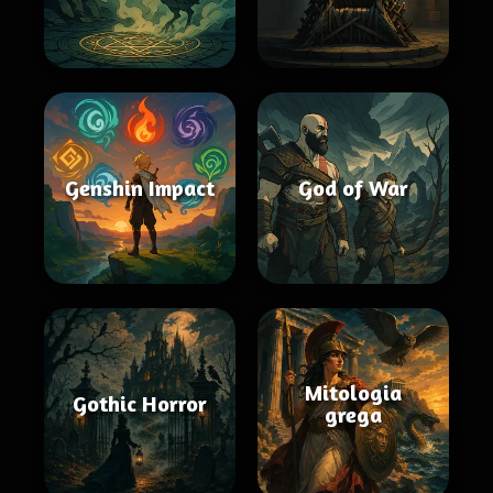
Genshin Impact
God of War
Mitologia
Gothic Horror
grega