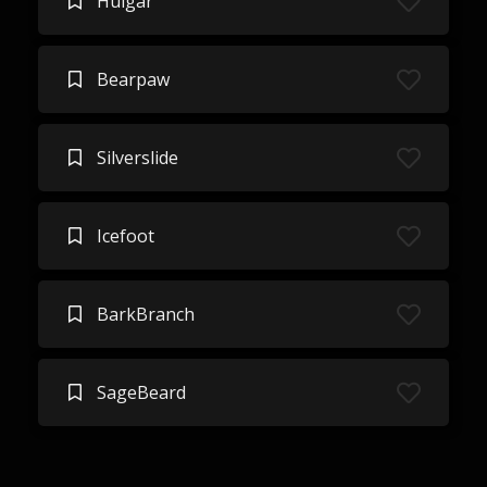
Hulgar
Bearpaw
Silverslide
Icefoot
BarkBranch
SageBeard