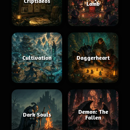
Criptídeos
Lamb
Cultivation
Daggerheart
Demon: The
Dark Souls
Fallen