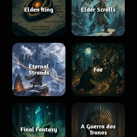
Elden Ring
Elder Scrolls
Eternal
Fae
Strands
A Guerra dos
Final Fantasy
Tronos