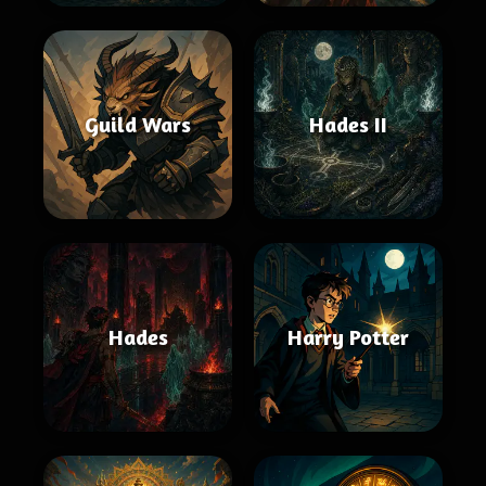
Guild Wars
Hades II
Hades
Harry Potter