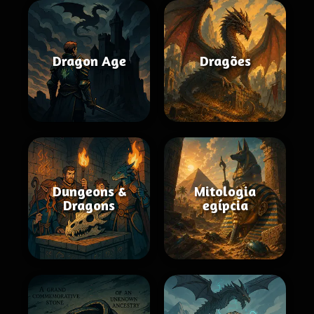
Dragon Age
Dragões
Dungeons &
Mitologia
Dragons
egípcia