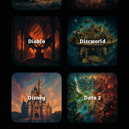
Diablo
Discworld
Disney
Dota 2