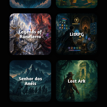
Legends of
LitRPG
Runeterra
Senhor dos
Lost Ark
Anéis