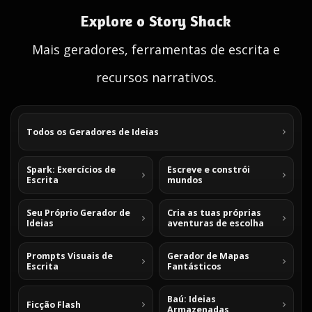
Explore o Story Shack
Mais geradores, ferramentas de escrita e
recursos narrativos.
Todos os Geradores de Ideias
Spark: Exercícios de
Escreve e constrói
Escrita
mundos
Seu Próprio Gerador de
Cria as tuas próprias
Ideias
aventuras de escolha
Prompts Visuais de
Gerador de Mapas
Escrita
Fantásticos
Baú: Ideias
Ficção Flash
Armazenadas