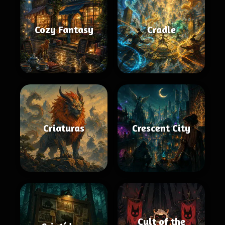
Cozy Fantasy
Cradle
Criaturas
Crescent City
Cult of the