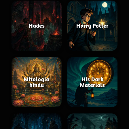
Hades
Harry Potter
Mitologia
His Dark
hindu
Materials