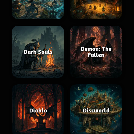
Demon: The
Dark Souls
Fallen
Diablo
Discworld