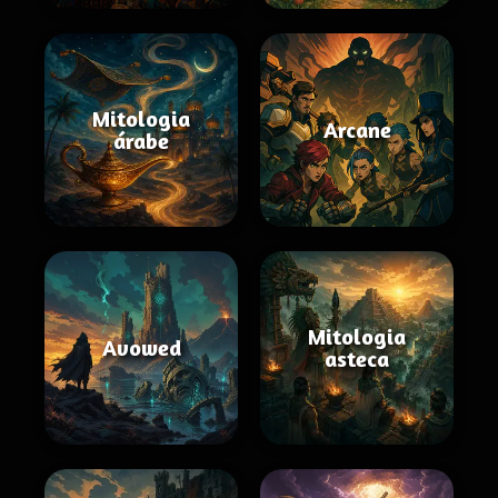
Mitologia
Arcane
árabe
Mitologia
Avowed
asteca