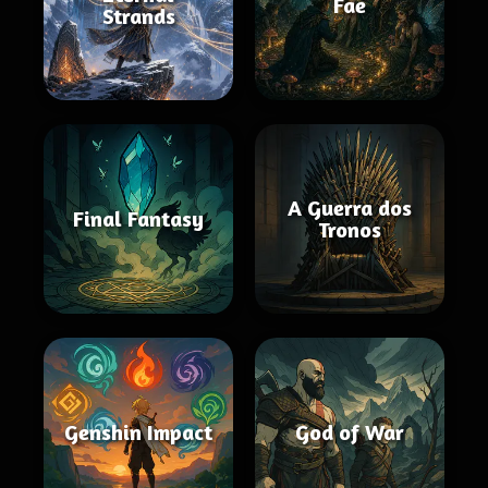
Fae
Strands
A Guerra dos
Final Fantasy
Tronos
Genshin Impact
God of War