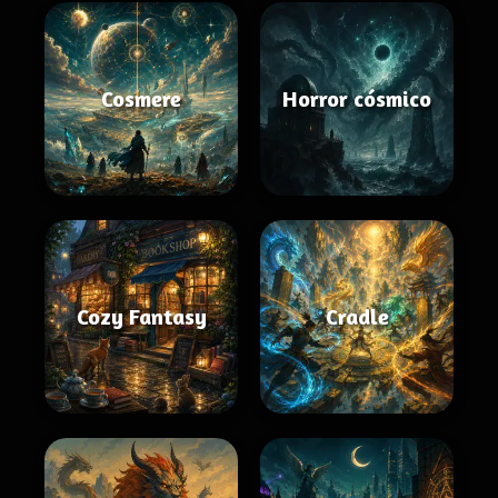
Cosmere
Horror cósmico
Cozy Fantasy
Cradle