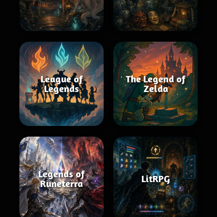
League of
The Legend of
Legends
Zelda
Legends of
LitRPG
Runeterra