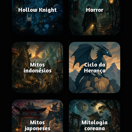
Hollow Knight
Horror
Mitos
Ciclo da
indonésios
Herança
Mitos
Mitologia
japoneses
coreana