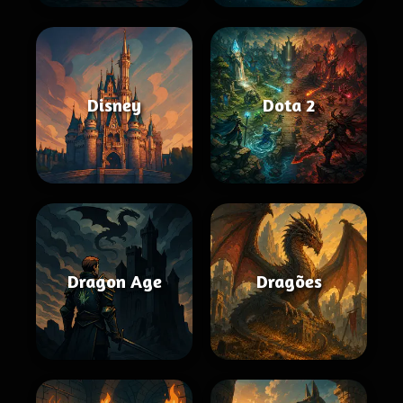
Disney
Dota 2
Dragon Age
Dragões