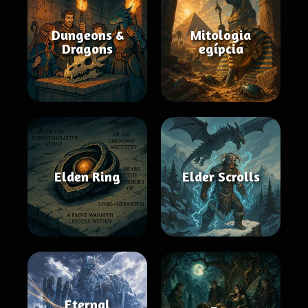
Dungeons &
Mitologia
Dragons
egípcia
Elden Ring
Elder Scrolls
Eternal