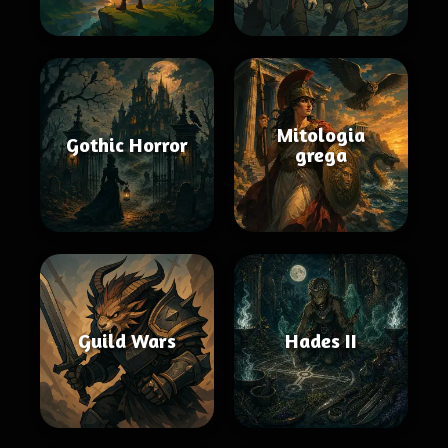
Mitologia
Gothic Horror
grega
Guild Wars
Hades II