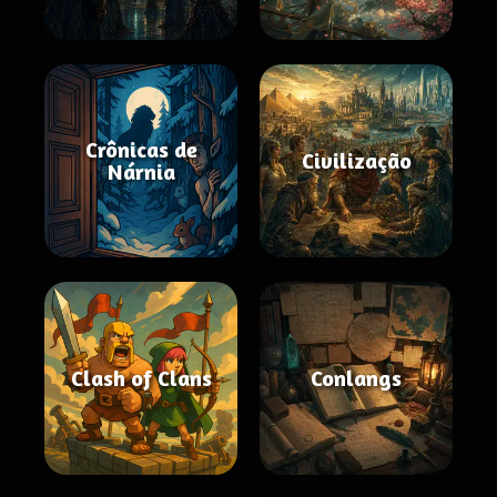
Crônicas de
Civilização
Nárnia
Clash of Clans
Conlangs