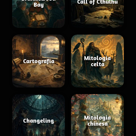
Call of Cthulhu
Bay
Mitologia
Cartografia
celta
Mitologia
Changeling
chinesa