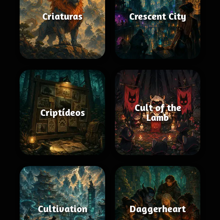
Criaturas
Crescent City
Cult of the
Criptídeos
Lamb
Cultivation
Daggerheart