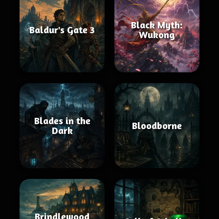
Black Myth:
Baldur's Gate 3
Wukong
Blades in the
Bloodborne
Dark
Brindlewood