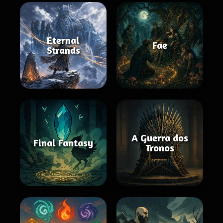
Eternal
Fae
Strands
A Guerra dos
Final Fantasy
Tronos