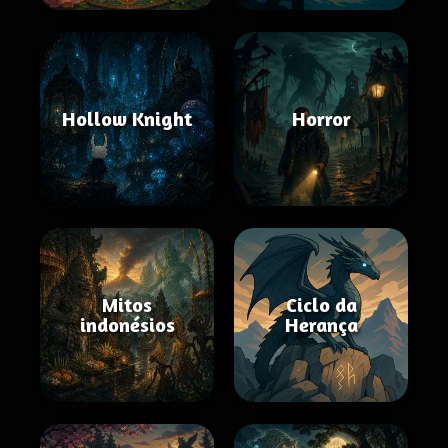
Hollow Knight
Horror
Mitos
Ciclo da
indonésios
Herança