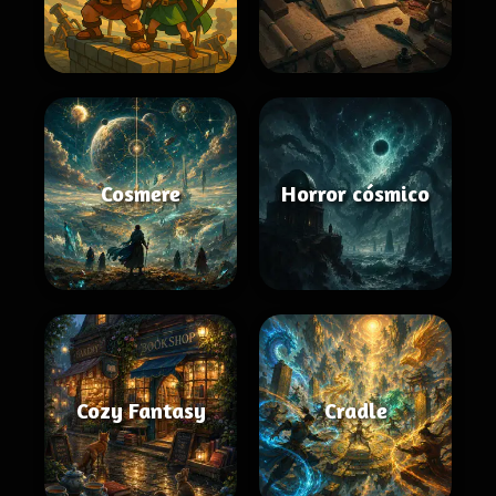
Cosmere
Horror cósmico
Cozy Fantasy
Cradle