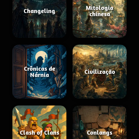
Mitologia
Changeling
chinesa
Crônicas de
Civilização
Nárnia
Clash of Clans
Conlangs