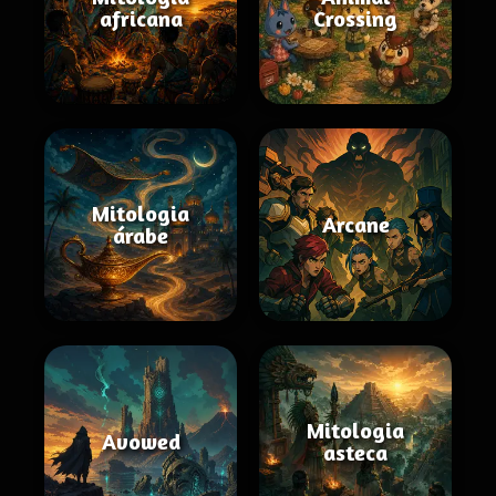
africana
Crossing
Mitologia
Arcane
árabe
Mitologia
Avowed
asteca