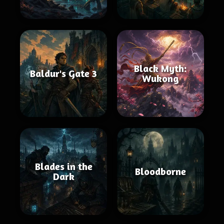
Black Myth:
Baldur's Gate 3
Wukong
Blades in the
Bloodborne
Dark