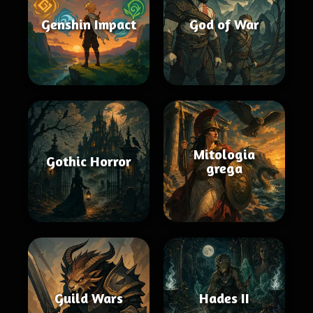
Genshin Impact
God of War
Mitologia
Gothic Horror
grega
Guild Wars
Hades II