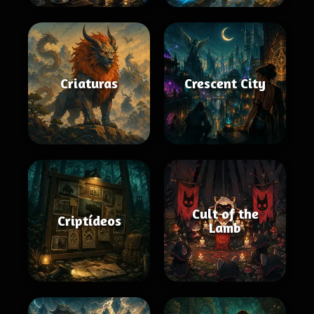
Criaturas
Crescent City
Cult of the
Criptídeos
Lamb