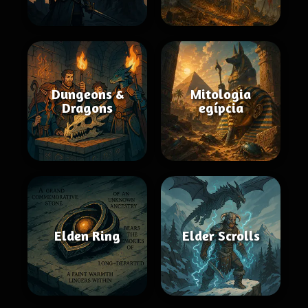
Dungeons &
Mitologia
Dragons
egípcia
Elden Ring
Elder Scrolls