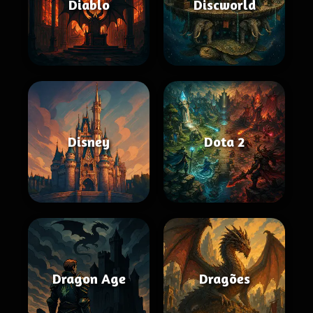
Diablo
Discworld
Disney
Dota 2
Dragon Age
Dragões