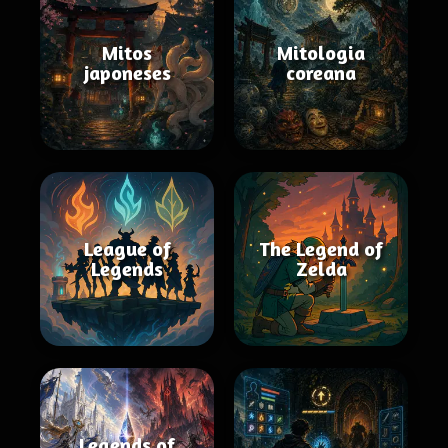
Mitos
Mitologia
japoneses
coreana
League of
The Legend of
Legends
Zelda
Legends of