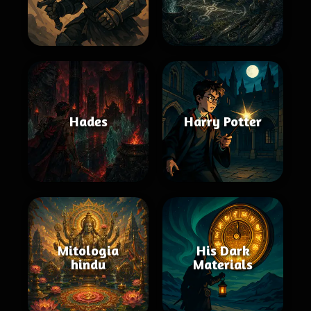
Hades
Harry Potter
Mitologia
His Dark
hindu
Materials