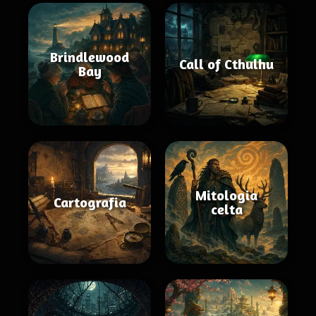
Brindlewood
Call of Cthulhu
Bay
Mitologia
Cartografia
celta