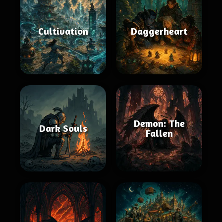
Cultivation
Daggerheart
Demon: The
Dark Souls
Fallen