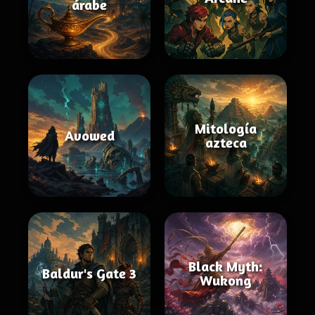
árabe
Mitología
Avowed
azteca
Black Myth:
Baldur's Gate 3
Wukong