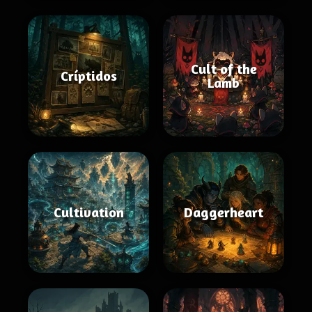
Cult of the
Críptidos
Lamb
Cultivation
Daggerheart