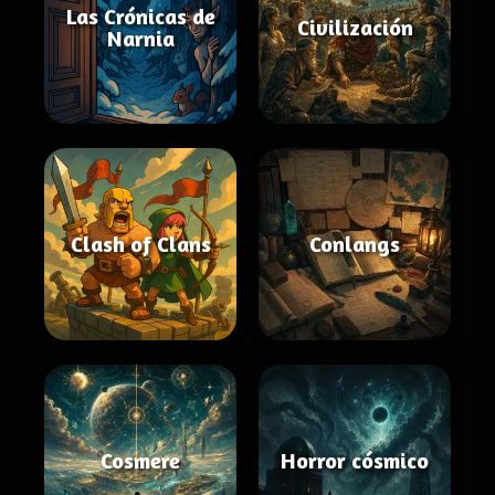
Las Crónicas de
Civilización
Narnia
Clash of Clans
Conlangs
Cosmere
Horror cósmico