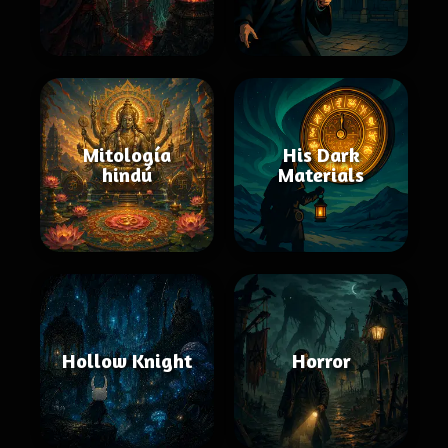
Mitología
His Dark
hindú
Materials
Hollow Knight
Horror