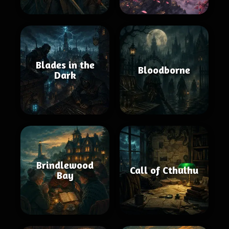
Blades in the
Bloodborne
Dark
Brindlewood
Call of Cthulhu
Bay