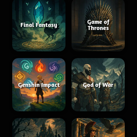
Game of
Final Fantasy
Thrones
Genshin Impact
God of War