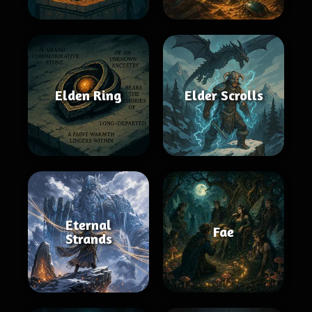
Elden Ring
Elder Scrolls
Eternal
Fae
Strands