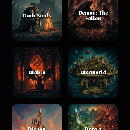
Demon: The
Dark Souls
Fallen
Diablo
Discworld
Disney
Dota 2