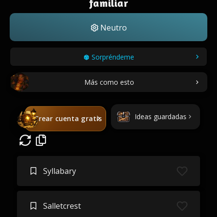
familiar
Neutro
Sorpréndeme
Más como esto
Ideas guardadas
Crear cuenta gratis
Syllabary
Salletcrest