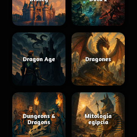
Dragon Age
Dragones
Dungeons &
Mitología
Dragons
egipcia