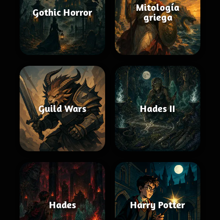
Mitología
Gothic Horror
griega
Guild Wars
Hades II
Hades
Harry Potter