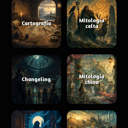
Mitología
Cartografía
celta
Mitología
Changeling
china