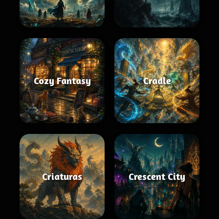
Cozy Fantasy
Cradle
Criaturas
Crescent City