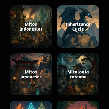
Mitos
Inheritance
indonesios
Cycle
Mitos
Mitología
japoneses
coreana