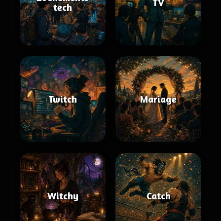
TV
tech
Twitch
Mariage
Witchy
Catch