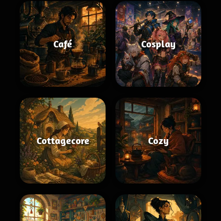
Café
Cosplay
Cottagecore
Cozy