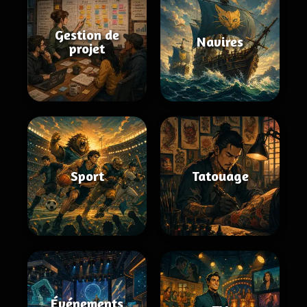
Gestion de
Navires
projet
Sport
Tatouage
Événements