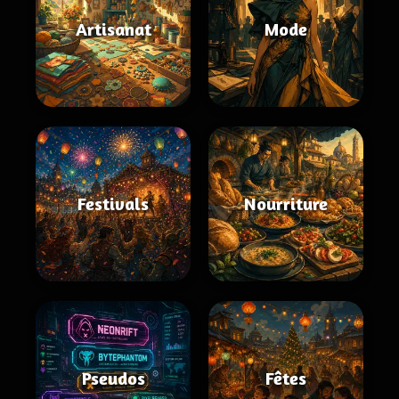
Artisanat
Mode
Festivals
Nourriture
Pseudos
Fêtes