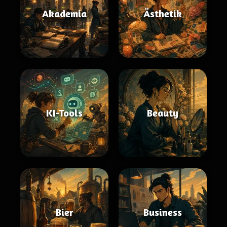
Akademia
Ästhetik
KI-Tools
Beauty
Bier
Business