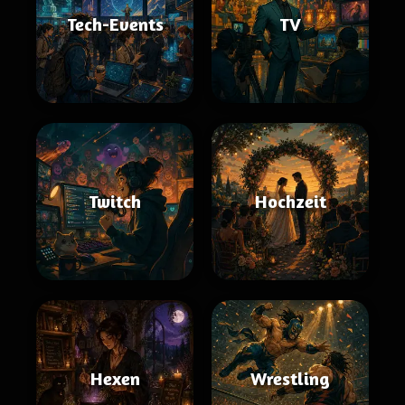
Tech-Events
TV
Twitch
Hochzeit
Hexen
Wrestling