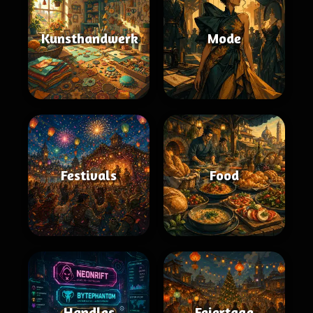
Kunsthandwerk
Mode
Festivals
Food
Handles
Feiertage