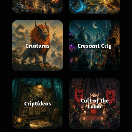
Criaturas
Crescent City
Cult of the
Criptídeos
Lamb