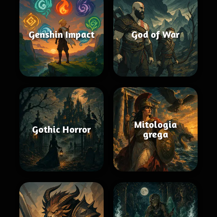
Genshin Impact
God of War
Mitologia
Gothic Horror
grega