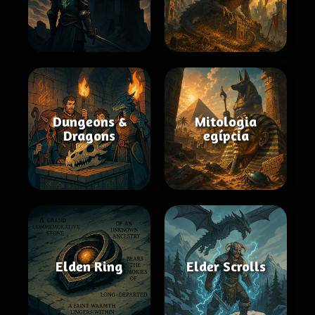
Dungeons &
Mitologia
Dragons
egípcia
Elden Ring
Elder Scrolls