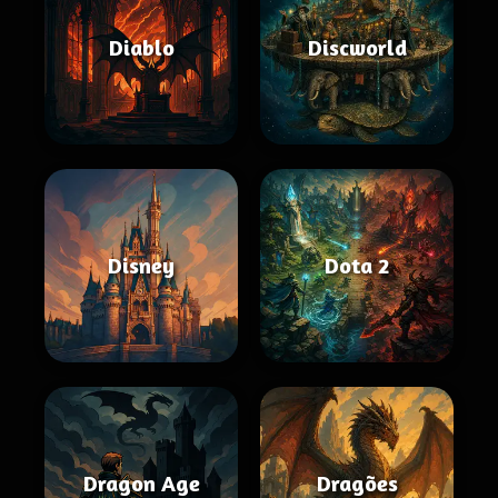
Diablo
Discworld
Disney
Dota 2
Dragon Age
Dragões