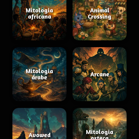
Mitologia
Animal
africana
Crossing
Mitologia
Arcane
árabe
Mitologia
Avowed
asteca