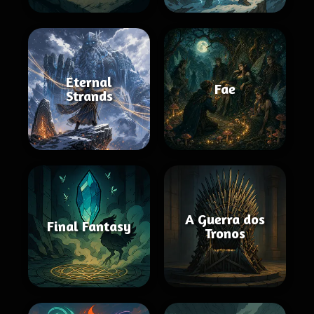
Eternal
Fae
Strands
A Guerra dos
Final Fantasy
Tronos