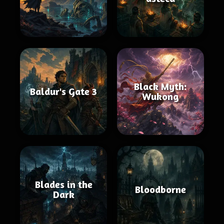
Black Myth:
Baldur's Gate 3
Wukong
Blades in the
Bloodborne
Dark