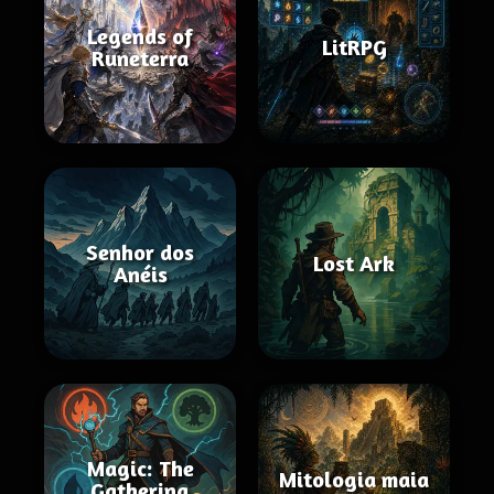
Legends of
LitRPG
Runeterra
Senhor dos
Lost Ark
Anéis
Magic: The
Mitologia maia
Gathering