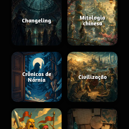
Mitologia
Changeling
chinesa
Crônicas de
Civilização
Nárnia