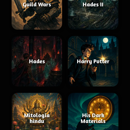
Guild Wars
Hades II
Hades
Harry Potter
Mitologia
His Dark
hindu
Materials