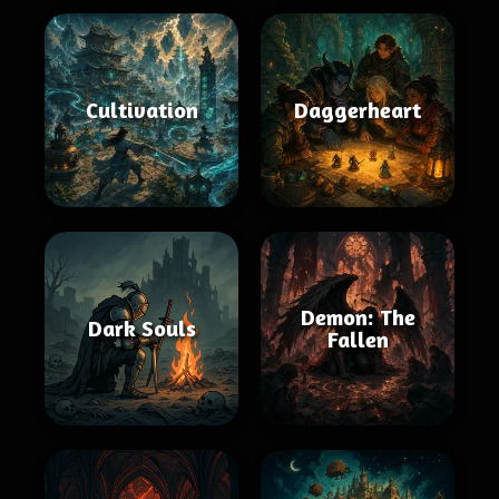
Cultivation
Daggerheart
Demon: The
Dark Souls
Fallen