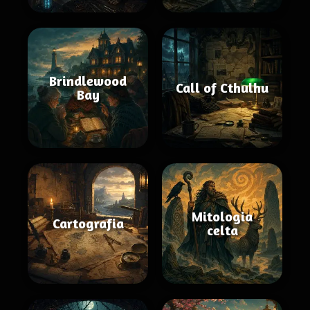
Brindlewood
Call of Cthulhu
Bay
Mitologia
Cartografia
celta