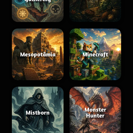
Mesopotâmia
Minecraft
Monster
Mistborn
Hunter