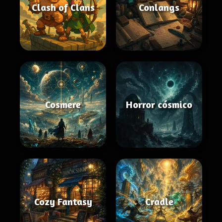
Clash of Clans
Conlangs
Cosmere
Horror cósmico
Cozy Fantasy
Cradle