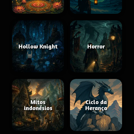
Hollow Knight
Horror
Mitos
Ciclo da
indonésios
Herança