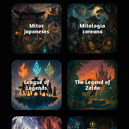
Mitos
Mitologia
japoneses
coreana
League of
The Legend of
Legends
Zelda