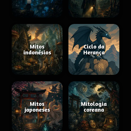
Mitos
Ciclo da
indonésios
Herança
Mitos
Mitologia
japoneses
coreana