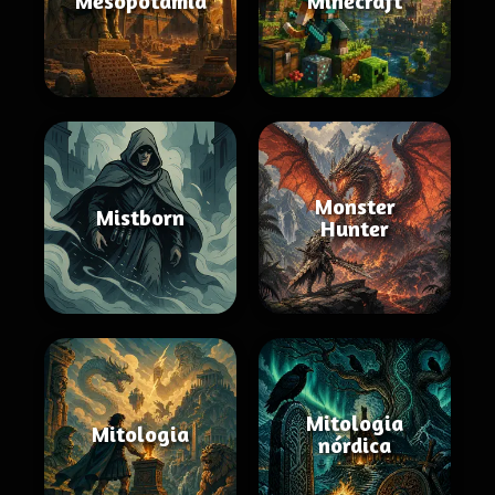
Mesopotâmia
Minecraft
Monster
Mistborn
Hunter
Mitologia
Mitologia
nórdica