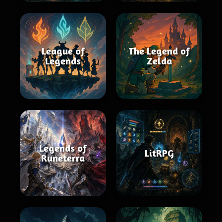
League of
The Legend of
Legends
Zelda
Legends of
LitRPG
Runeterra