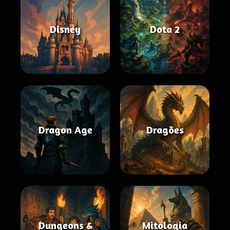
Disney
Dota 2
Dragon Age
Dragões
Dungeons &
Mitologia