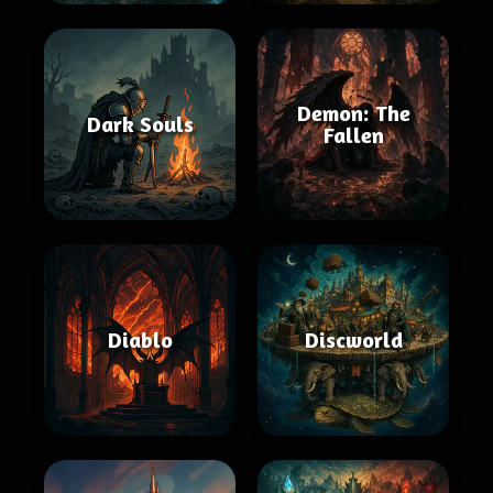
Demon: The
Dark Souls
Fallen
Diablo
Discworld