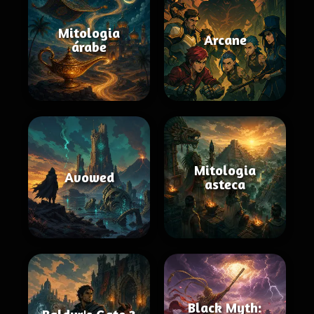
Mitologia
Arcane
árabe
Mitologia
Avowed
asteca
Black Myth: