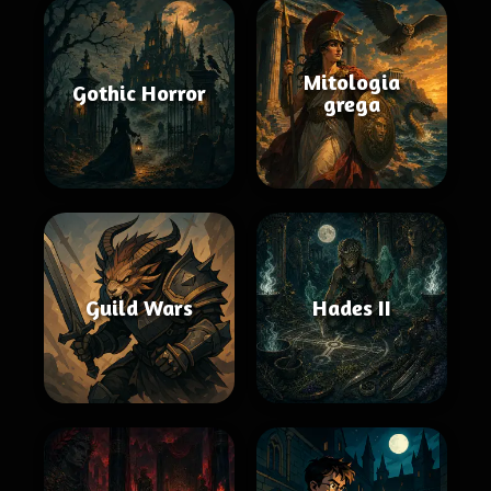
Mitologia
Gothic Horror
grega
Guild Wars
Hades II