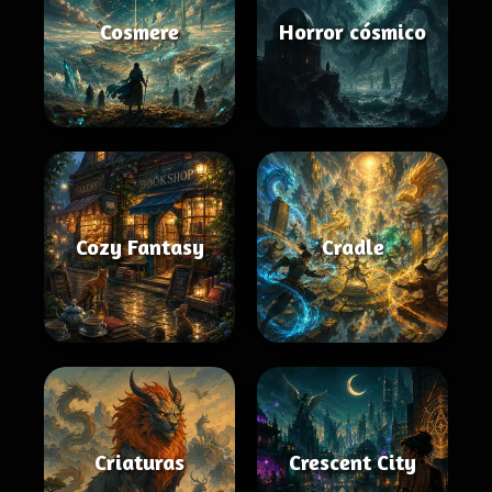
Cosmere
Horror cósmico
Cozy Fantasy
Cradle
Criaturas
Crescent City