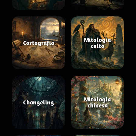
Mitologia
Cartografia
celta
Mitologia
Changeling
chinesa