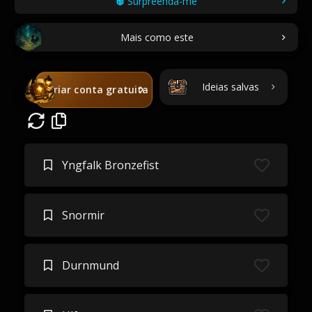
Surpreenda-me
Mais como este
Ideias salvas
Criar conta gratuita
Yngfalk Bronzefist
Snormir
Durnmund