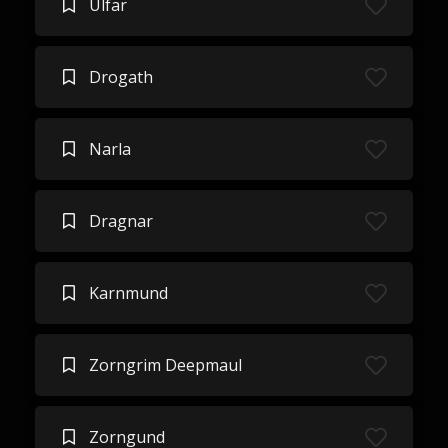
Ulfar
Drogath
Narla
Dragnar
Karnmund
Zorngrim Deepmaul
Zorngund