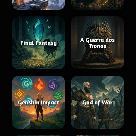
A Guerra dos
Final Fantasy
Tronos
Genshin Impact
God of War