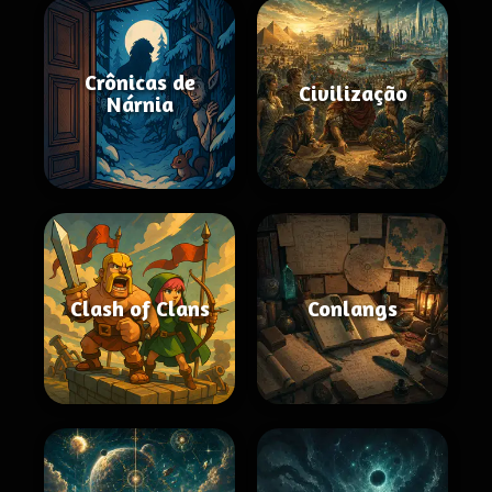
Crônicas de
Civilização
Nárnia
Clash of Clans
Conlangs