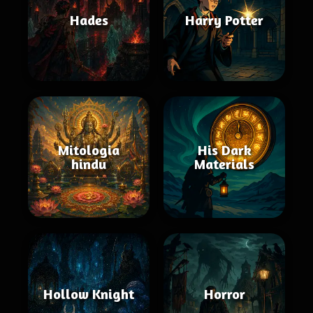
Hades
Harry Potter
Mitologia
His Dark
hindu
Materials
Hollow Knight
Horror