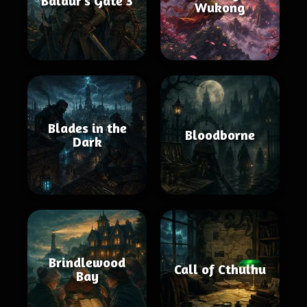
Baldur's Gate 3
Wukong
Blades in the
Bloodborne
Dark
Brindlewood
Call of Cthulhu
Bay