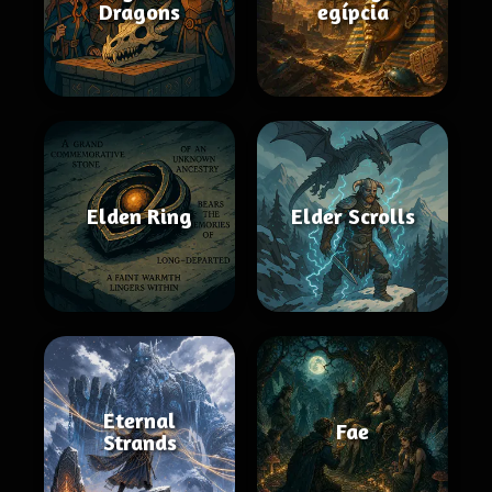
Dragons
egípcia
Elden Ring
Elder Scrolls
Eternal
Fae
Strands