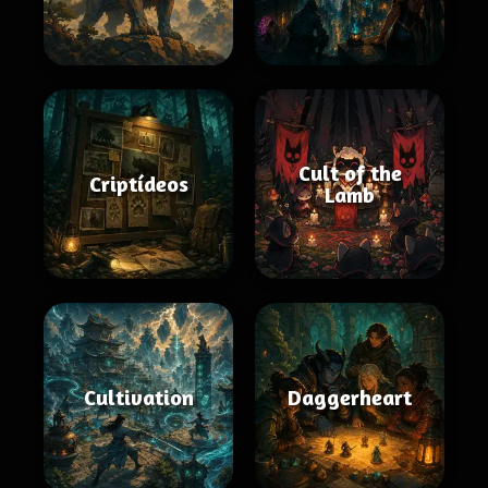
Cult of the
Criptídeos
Lamb
Cultivation
Daggerheart