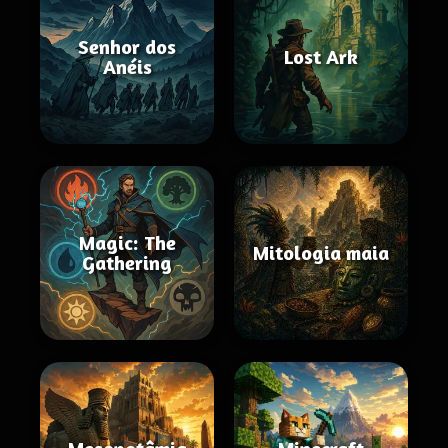
Senhor dos
Lost Ark
Anéis
Magic: The
Mitologia maia
Gathering