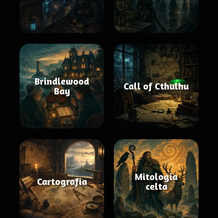
Brindlewood
Call of Cthulhu
Bay
Mitologia
Cartografia
celta