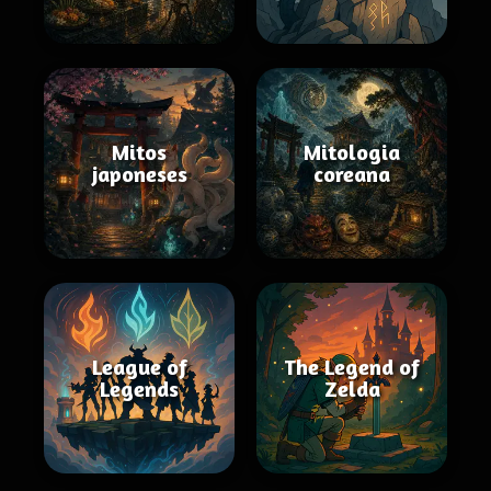
Mitos
Mitologia
japoneses
coreana
League of
The Legend of
Legends
Zelda