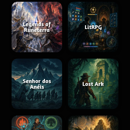
Legends of
LitRPG
Runeterra
Senhor dos
Lost Ark
Anéis