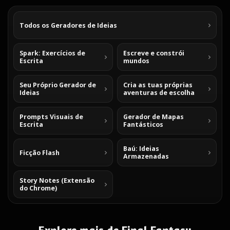
Todos os Geradores de Ideias
Spark: Exercícios de
Escreve e constrói
Escrita
mundos
Seu Próprio Gerador de
Cria as tuas próprias
Ideias
aventuras de escolha
Prompts Visuais de
Gerador de Mapas
Escrita
Fantásticos
Baú: Ideias
Ficção Flash
Armazenadas
Story Notes (Extensão
do Chrome)