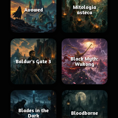
Mitologia
Avowed
asteca
Black Myth:
Baldur's Gate 3
Wukong
Blades in the
Bloodborne
Dark