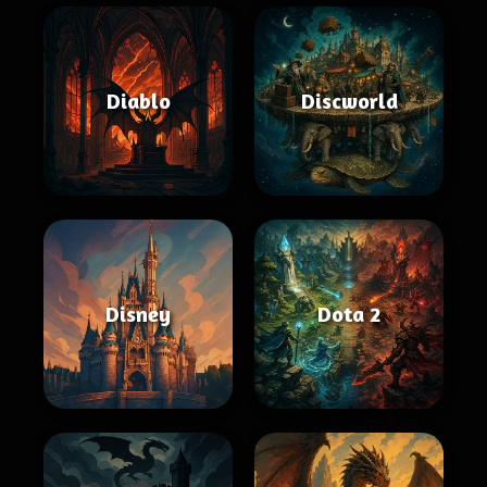
Diablo
Discworld
Disney
Dota 2