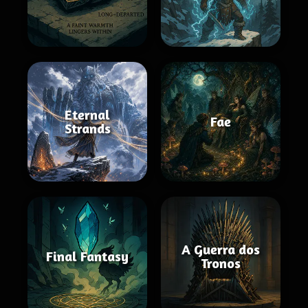
Eternal
Fae
Strands
A Guerra dos
Final Fantasy
Tronos