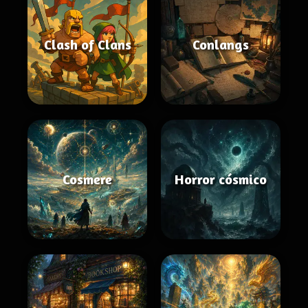
Clash of Clans
Conlangs
Cosmere
Horror cósmico