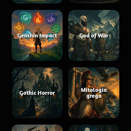
Genshin Impact
God of War
Mitologia
Gothic Horror
grega