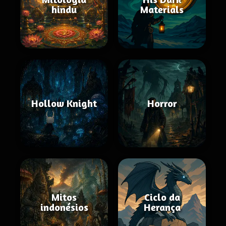
hindu
Materials
Hollow Knight
Horror
Mitos
Ciclo da
indonésios
Herança