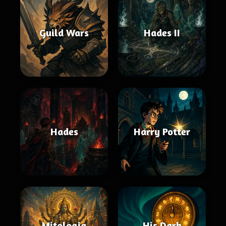
Guild Wars
Hades II
Hades
Harry Potter
Mitologia
His Dark