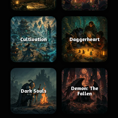
Cultivation
Daggerheart
Demon: The
Dark Souls
Fallen