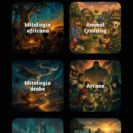
Mitologia
Animal
africana
Crossing
Mitologia
Arcane
árabe