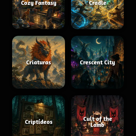
Cozy Fantasy
Cradle
Criaturas
Crescent City
Cult of the
Criptídeos
Lamb