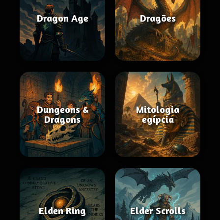
Dragon Age
Dragões
Dungeons &
Mitologia
Dragons
egípcia
Elden Ring
Elder Scrolls