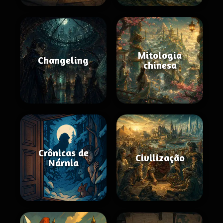
Mitologia
Changeling
chinesa
Crônicas de
Civilização
Nárnia