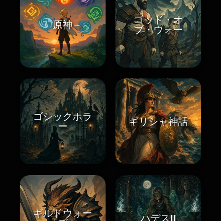
ゴッド・オ
原神
ブ・ウォー
ゴシックホラ
ギリシャ神話
ー
ギルドウォー
ハデスII