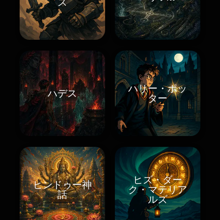
ズ
ハリー・ポッ
ハデス
ター
ヒズ・ダー
ヒンドゥー神
ク・マテリア
話
ルズ