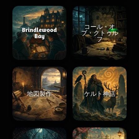
コール・オ
Brindlewood
ブ・クトゥル
Bay
フ
地図製作
ケルト神話