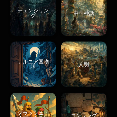
チェンジリン
中国神話
グ
ナルニア国物
文明
語
クラッシュ・
コンラング