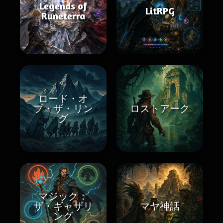
Legends of
LitRPG
Runeterra
ロード・オ
ブ・ザ・リン
ロストアーク
グ
マジック：
ザ・ギャザリ
マヤ神話
ング