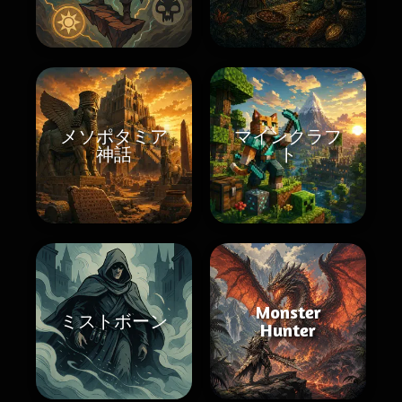
メソポタミア
マインクラフ
神話
ト
Monster
ミストボーン
Hunter