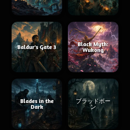
Black Myth:
Baldur's Gate 3
Wukong
Blades in the
ブラッドボー
Dark
ン