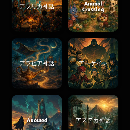
Animal
アフリカ神話
Crossing
アラビア神話
アーケイン
Avowed
アステカ神話