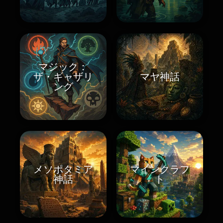
マジック：
ザ・ギャザリ
マヤ神話
ング
メソポタミア
マインクラフ
神話
ト