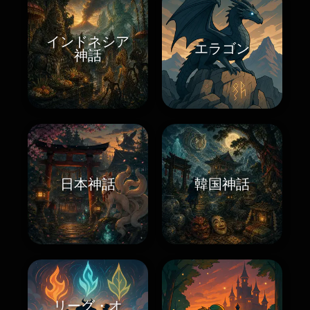
インドネシア
エラゴン
神話
日本神話
韓国神話
リーグ・オ