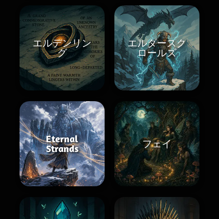
エルデンリン
エルダースク
グ
ロールズ
Eternal
フェイ
Strands