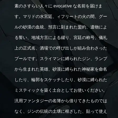
素のさすらい人々に evocative な名前を届けま
す。マリドの水宮廷、ィフリートの火の間、グー
ルの砂漠の血統、預言に刻まれた盟約、遺物によ
る誓い、地域方言による綴り、宮廷の称号、儀礼
上の正式名、酒場での呼び出しが組み合わさった
プールです。スライマンに縛られたジン、ランプ
から生まれた英雄、砂漠に縛られた神秘家を命名
したり、輪郭をスケッチしたり、砂漠に縛られた
ミスティックを築く土台としてお使いください。
汎用ファンタジーの名簿から借りてきたものでは
なく、ジンの伝統の土壌に根ざした、貼って使え