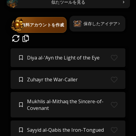
似たツールを見る
保存したアイデア
無料アカウントを作成
Diya al-'Ayn the Light of the Eye
Zuhayr the War-Caller
Mukhlis al-Mithaq the Sincere-of-
Covenant
Sayyid al-Qabis the Iron-Tongued