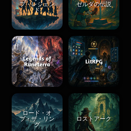
ブ・レジェン
ゼルダの伝説
ド
Legends of
LitRPG
Runeterra
ロード・オ
ブ・ザ・リン
ロストアーク
グ