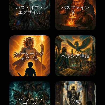
パス・オブ・
パスファイン
エグザイル
ダー
パーシー・ジ
ペルシア神話
ャクソン
パイレーツ・
宗教
ボーグ