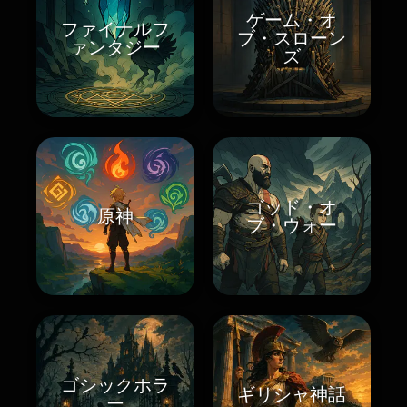
ゲーム・オ
ファイナルフ
ブ・スローン
ァンタジー
ズ
ゴッド・オ
原神
ブ・ウォー
ゴシックホラ
ギリシャ神話
ー