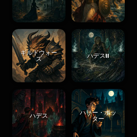
ギルドウォー
ハデスII
ズ
ハリー・ポッ
ハデス
ター