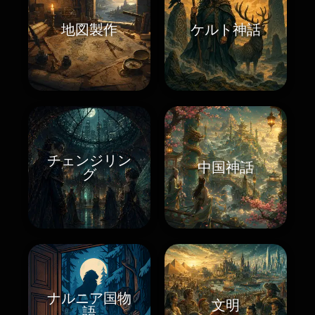
地図製作
ケルト神話
チェンジリン
中国神話
グ
ナルニア国物
文明
語