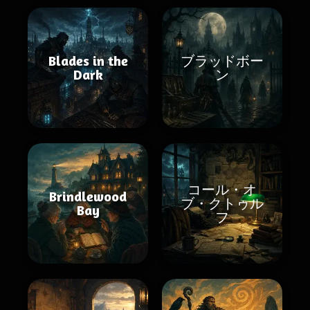
Blades in the
ブラッドボー
Dark
ン
コール・オ
Brindlewood
ブ・クトゥル
Bay
フ