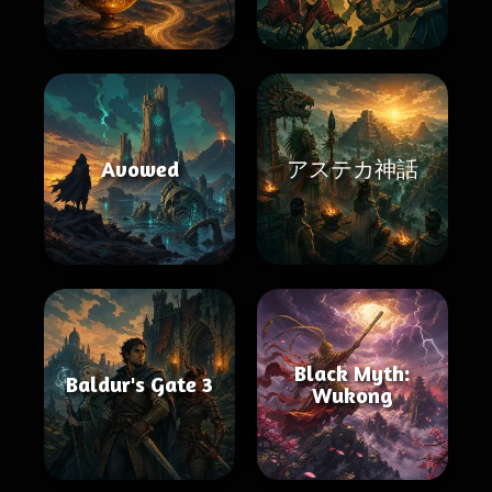
Avowed
アステカ神話
Black Myth:
Baldur's Gate 3
Wukong