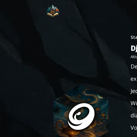
St
D
Aktu
De
ex
Je
Wü
di
Vo