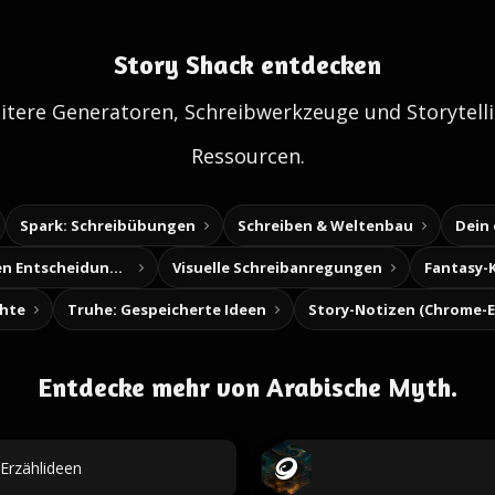
Story Shack entdecken
itere Generatoren, Schreibwerkzeuge und Storytelli
Ressourcen.
Spark: Schreibübungen
Schreiben & Weltenbau
Dein
Baue deine eigenen Entscheidungsabenteuer
Visuelle Schreibanregungen
Fantasy-
chte
Truhe: Gespeicherte Ideen
Entdecke mehr von Arabische Myth.
Erzählideen