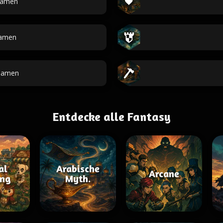
Namen
amen
-Namen
Entdecke alle Fantasy
al
Arabische
Arcane
ing
Myth.