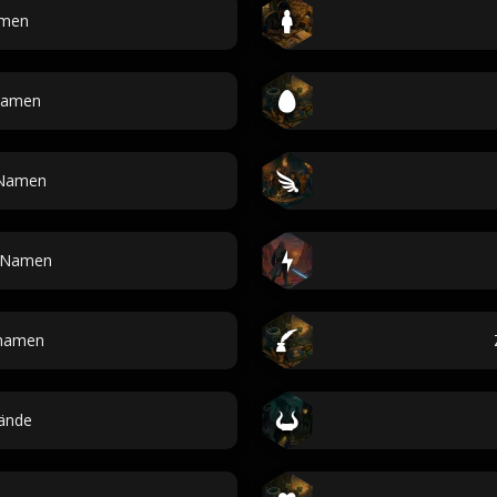
men
Namen
Namen
e Namen
rnamen
ände