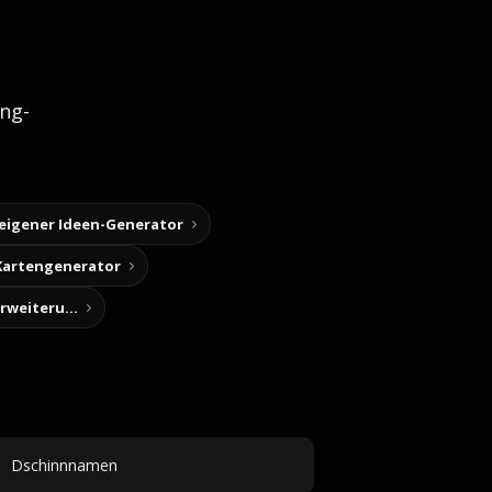
ng-
 eigener Ideen-Generator
Kartengenerator
Story-Notizen (Chrome-Erweiterung)
Dschinnnamen