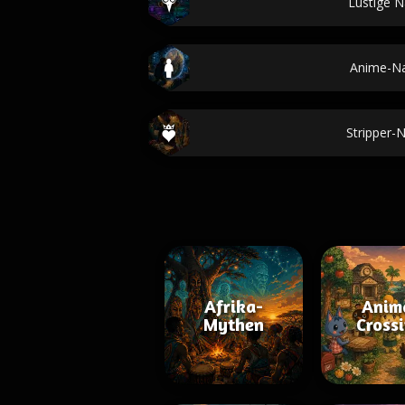
Lustige 
Anime-N
Stripper
Afrika-
Anim
Mythen
Cross