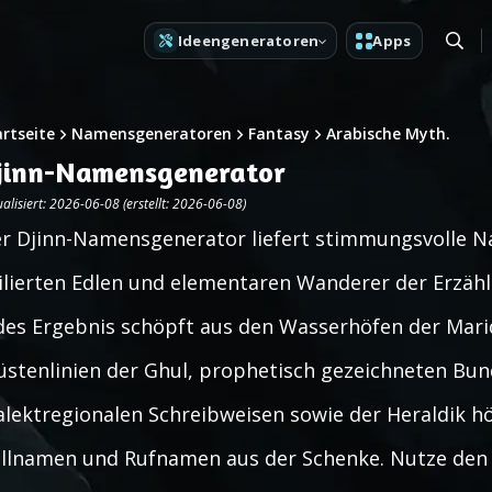
Ideengeneratoren
Apps
artseite
Namensgeneratoren
Fantasy
Arabische Myth.
jinn-Namensgenerator
alisiert: 2026-06-08 (erstellt: 2026-06-08)
r Djinn-Namensgenerator liefert stimmungsvolle N
ilierten Edlen und elementaren Wanderer der Erzä
des Ergebnis schöpft aus den Wasserhöfen der Marid,
stenlinien der Ghul, prophetisch gezeichneten Bun
alektregionalen Schreibweisen sowie der Heraldik h
llnamen und Rufnamen aus der Schenke. Nutze den 