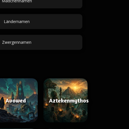
Mädchennamen
Ländernamen
Zwergennamen
Avowed
Aztekenmythos