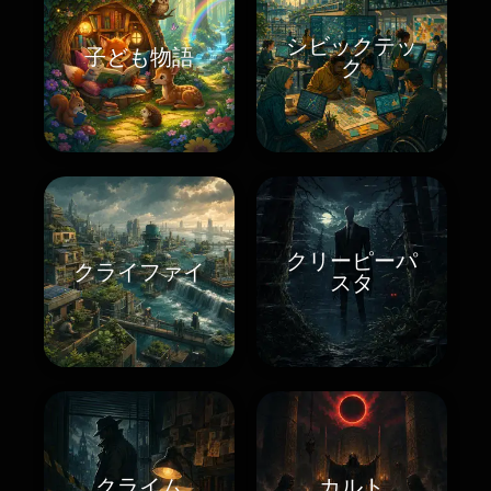
シビックテッ
子ども物語
ク
クリーピーパ
クライファイ
スタ
クライム
カルト