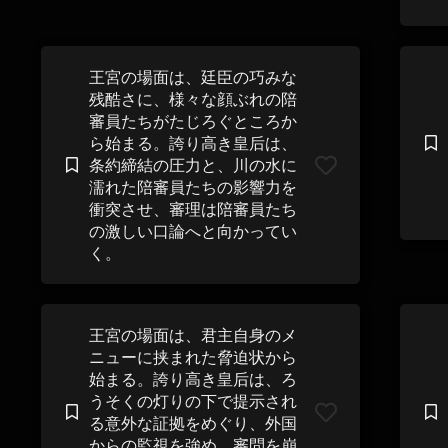
王宮の場面は、廷臣の巧みな
残酷さに、様々な顔ぶれの陪
審員たちがたじろぐところか
ら始まる。誇り高き皇后は、
条約締結の圧力と、川の水に
濡れた陪審員たちの影響力を
衝突させ、審理は陪審員たち
の激しい口論へと向かってい
く。
王宮の場面は、君主自身のメ
ニューに挟まれた脅迫状から
始まる。誇り高き皇后は、ろ
うそくの灯りの下で提示され
る意外な証拠をめぐり、外国
からの監視を強め、審問を崩