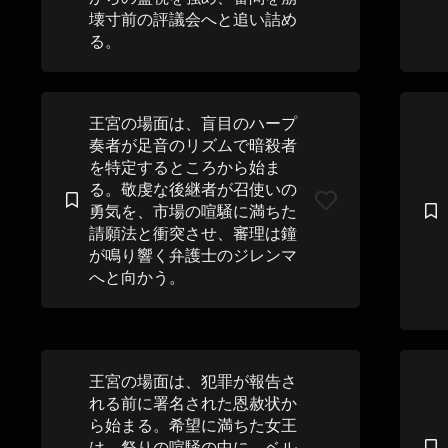
壊寸前の評議会へと追い詰め
る。
王宮の場面は、盲目のハープ
奏者が足音のリズムで暗殺者
を特定するところから始ま
る。敬虔な後継者が召使いの
勇気を、市場の喧騒に満ちた
請願法と衝突させ、審理は鐘
が鳴り響く弁護士のジレンマ
へと向かう。
王宮の場面は、犯罪が報告さ
れる前に署名された恩赦状か
ら始まる。希望に満ちた女王
は、祭りの喧騒の中に、ベル