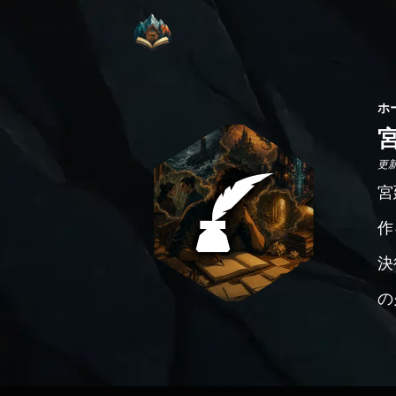
ホ
更新日
宮
作
決
の