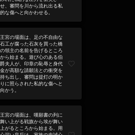
せ、審問を川から流れ出る私
的な傷へと向かわせる。
王宮の場面は、足の不自由な
石工が腐った石灰を買った橋
の領主の名前を告げるところ
から始まる。遊び心のある伯
爵夫人が、印章の恥辱と身代
金が高額な請願法との衝突を
持ち出し、審問は提灯の明か
りに照らされた私的な傷へと
向かう。
王宮の場面は、嘆願書の列に
舞い上がる戦旗から埃が舞い
上がるところから始まる。用
心深い皇后は、家族の忠誠心