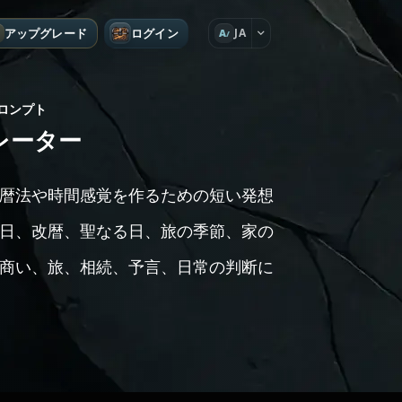
アップグレード
ログイン
JA
A
ロンプト
レーター
暦法や時間感覚を作るための短い発想
日、改暦、聖なる日、旅の季節、家の
商い、旅、相続、予言、日常の判断に