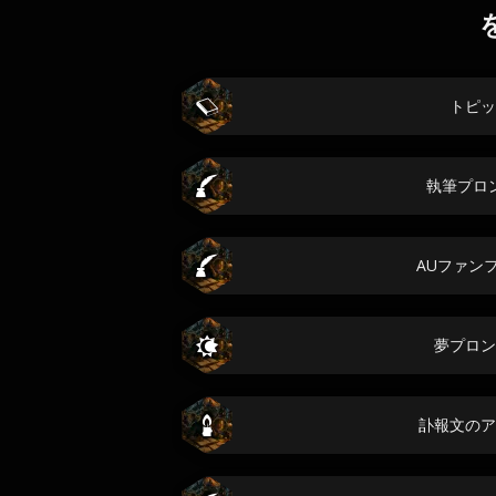
トピッ
執筆プロ
AUファン
夢プロン
訃報文のア