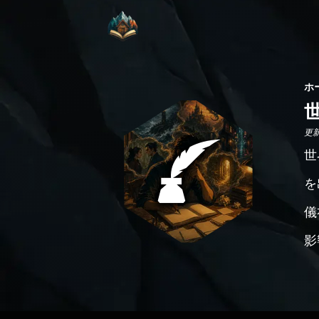
ホ
更新日
世
を
儀
影