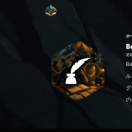
ホ
B
更新日
B
ル
グ
の