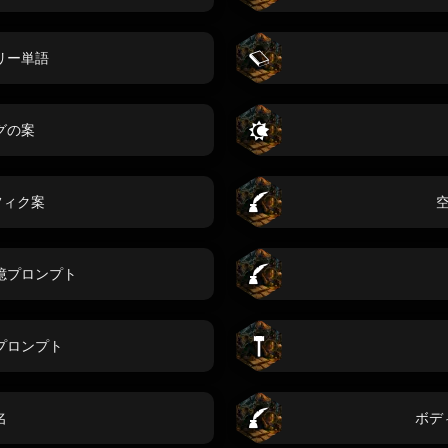
リー単語
グの案
フィク案
憶プロンプト
プロンプト
名
ボデ