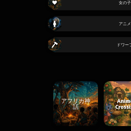
女の子
アニメ
ドワー
アフリカ神
Anim
話
Cross