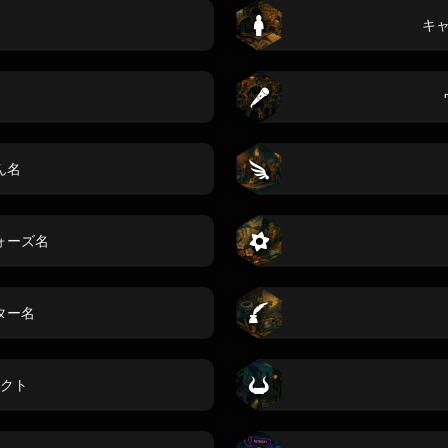
キ
ん名
ォーズ名
ター名
クト