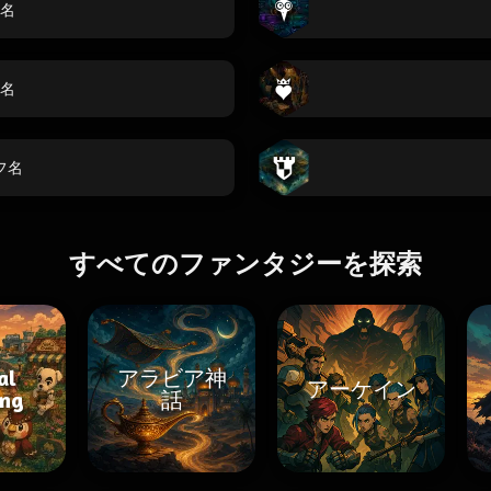
名
名
フ名
すべてのファンタジーを探索
al
アラビア神
アーケイン
ing
話