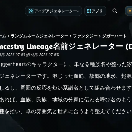
アイデアジェネレーター
アプリ
ーム
ランダムネームジェネレーター
ファンタジー
ダガーハート
ncestry Lineage名前ジェネレーター (Da
: 2026-07-03 (作成日: 2026-07-03)
aggerheartのキャラクターに、単なる種族名や整っ
ジェネレーターです。混じった血筋、故郷の地形、起源
しるし、周囲の反応を短い系譜名として組み合わせます。自
あれば、血族、氏族、地域の分家に伝わる呼び名のよう
種を拾い、卓の雰囲気と世界に合うよう整えてください