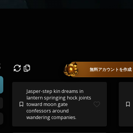
成
無料アカウントを作成
Jasper-step kin dreams in
lantern springing hock joints
toward moon gate
confessors around
wandering companies.