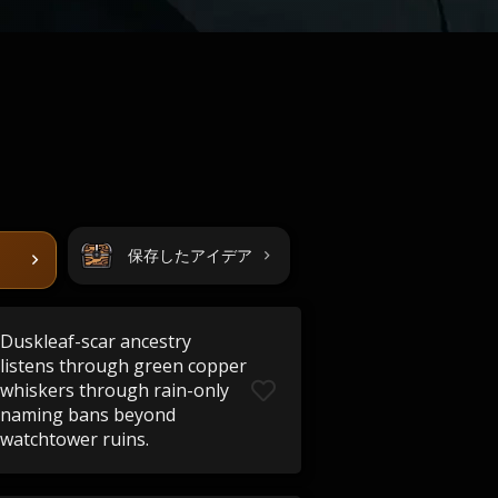
保存したアイデア
Duskleaf-scar ancestry
listens through green copper
whiskers through rain-only
naming bans beyond
watchtower ruins.