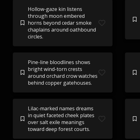
Hollow-gaze kin listens
through moon embered
horns beyond cedar smoke
chaplains around oathbound
circles.
Pine-line bloodlines shows
bright wind-torn crests
around orchard crow watches
behind copper gatehouses.
Lilac-marked names dreams
in quiet faceted cheek plates
over salt exile meanings
toward deep forest courts.