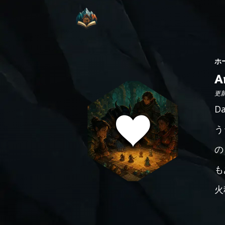
ホ
A
更新日
D
う
の
も
火