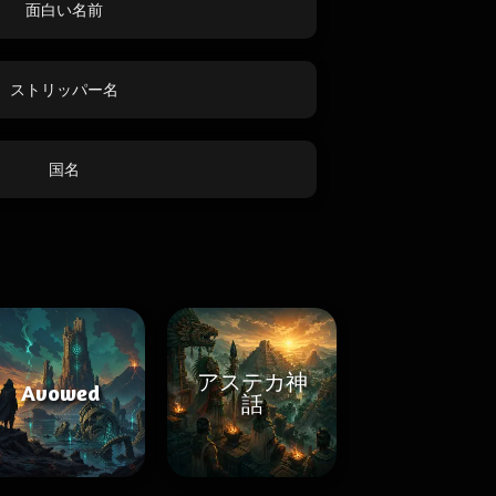
面白い名前
ストリッパー名
国名
アステカ神
Avowed
話