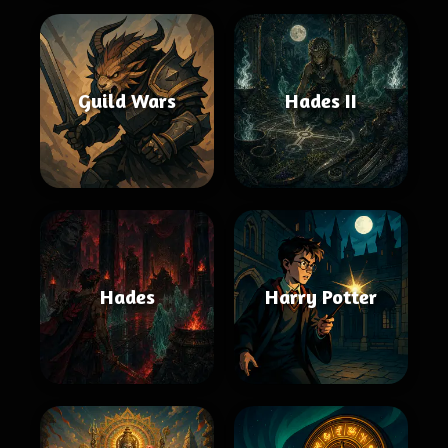
Guild Wars
Hades II
Hades
Harry Potter