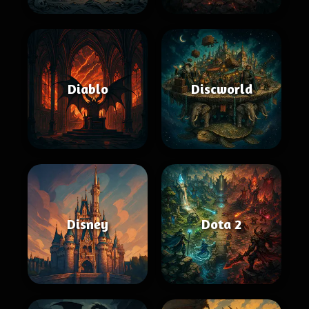
Diablo
Discworld
Disney
Dota 2