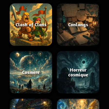
Clash of Clans
Conlangs
Horreur
Cosmere
cosmique