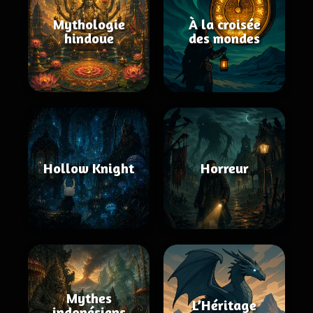
Mythologie
À la croisée
hindoue
des mondes
Hollow Knight
Horreur
Mythes
L’Héritage
indonésiens