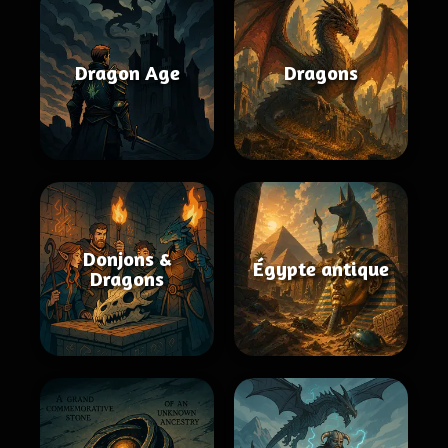
Dragon Age
Dragons
Donjons &
Égypte antique
Dragons