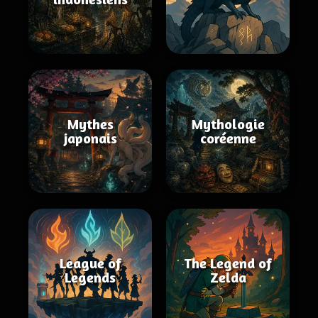
Mythes
Mythologie
japonais
coréenne
League of
The Legend of
Legends
Zelda