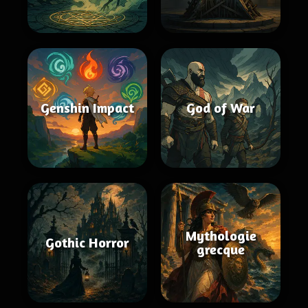
Genshin Impact
God of War
Mythologie
Gothic Horror
grecque