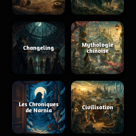
Mythologie
Changeling
chinoise
Les Chroniques
Civilisation
de Narnia