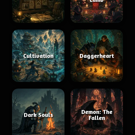
Cultivation
Daggerheart
Demon: The
Dark Souls
Fallen