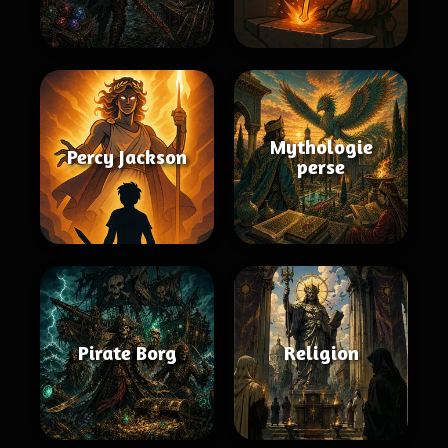
Mythologie
Percy Jackson
perse
Pirate Borg
Religion