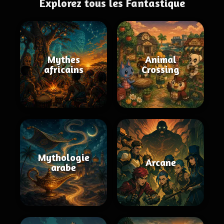
Explorez tous les Fantastique
Mythes
Animal
africains
Crossing
Mythologie
Arcane
arabe