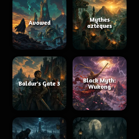
Mythes
Avowed
aztèques
Black Myth:
Baldur's Gate 3
Wukong