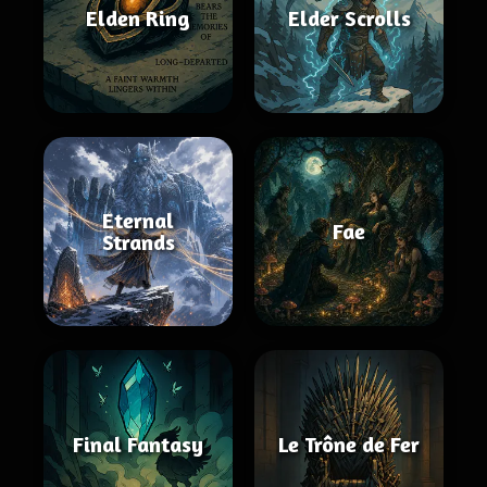
Elden Ring
Elder Scrolls
Eternal
Fae
Strands
Final Fantasy
Le Trône de Fer