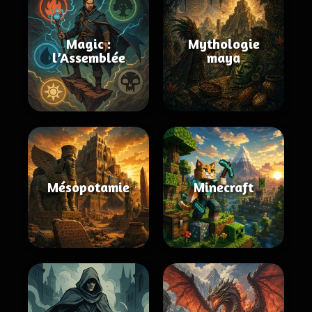
Magic :
Mythologie
l’Assemblée
maya
Mésopotamie
Minecraft