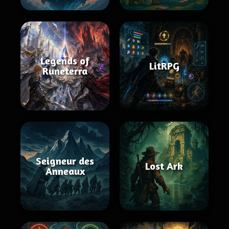
Legends of
LitRPG
Runeterra
Seigneur des
Lost Ark
Anneaux