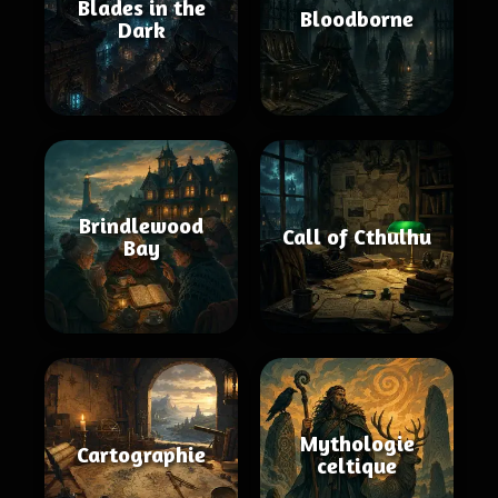
Blades in the
Bloodborne
Dark
Brindlewood
Call of Cthulhu
Bay
Mythologie
Cartographie
celtique