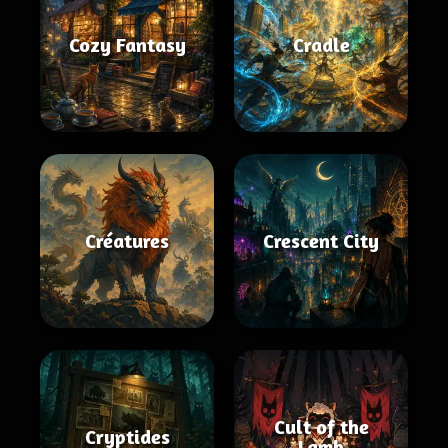
Cozy Fantasy
Cradle
Créatures
Crescent City
Cult of the
Cryptides
Lamb