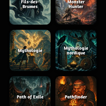
Fils-des-
Monster
Brumes
Hunter
Mythologie
Mythologie
nordique
Path of Exile
Pathfinder