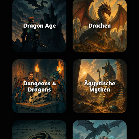
Dragon Age
Drachen
Dungeons &
Ägyptische
Dragons
Mythen