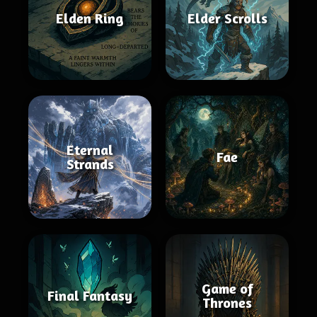
Elden Ring
Elder Scrolls
Eternal
Fae
Strands
Game of
Final Fantasy
Thrones