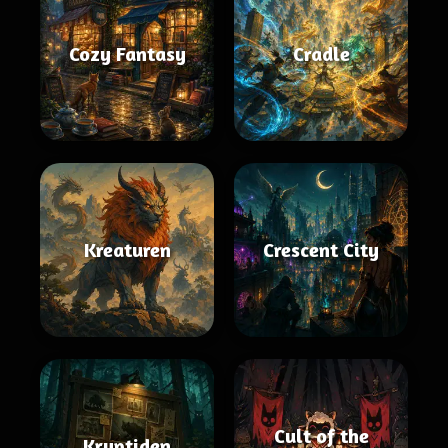
Cozy Fantasy
Cradle
Kreaturen
Crescent City
Cult of the
Kryptiden