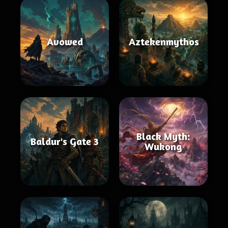
Avowed
Aztekenmythos
Black Myth:
Baldur's Gate 3
Wukong