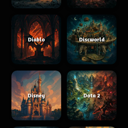
Diablo
Discworld
Disney
Dota 2