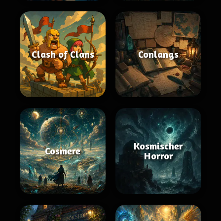
Clash of Clans
Conlangs
Kosmischer
Cosmere
Horror