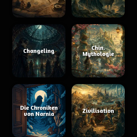
Chin.
Changeling
Mythologie
Die Chroniken
Zivilisation
von Narnia