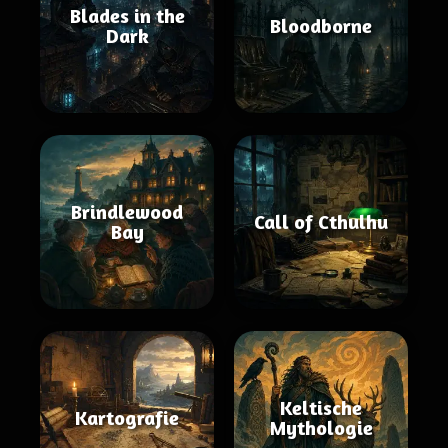
Blades in the
Bloodborne
Dark
Brindlewood
Call of Cthulhu
Bay
Keltische
Kartografie
Mythologie