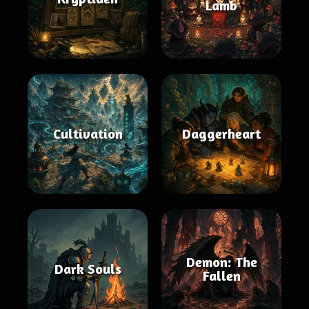
Lamb
Cultivation
Daggerheart
Demon: The
Dark Souls
Fallen