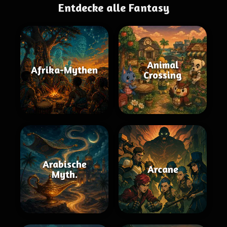
Entdecke alle Fantasy
Animal
Afrika-Mythen
Crossing
Arabische
Arcane
Myth.