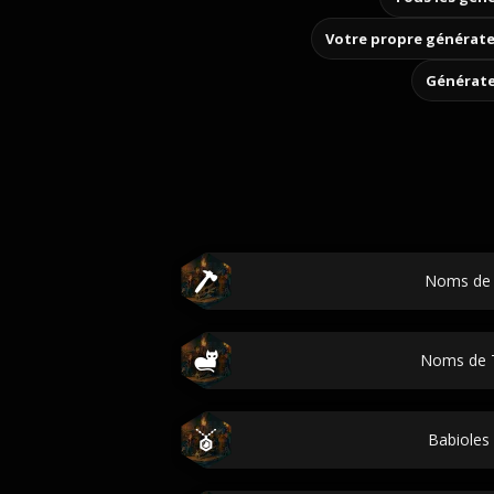
Votre propre générate
Générate
Noms de 
Noms de 
Babiole