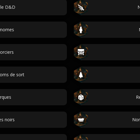
lle D&D
N
gnomes
orciers
noms de sort
rques
R
s noirs
Nom