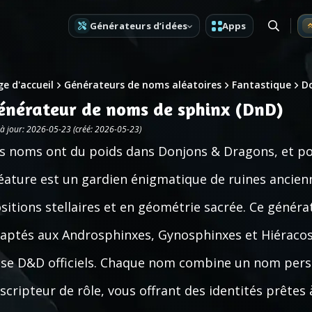
Générateurs d’idées
Apps
e d'accueil
Générateurs de noms aléatoires
Fantastique
D
énérateur de noms de sphinx (DnD)
 à jour: 2026-05-23 (créé: 2026-05-23)
s noms ont du poids dans Donjons & Dragons, et pour
éature est un gardien énigmatique de ruines ancienn
sitions stellaires et en géométrie sacrée. Ce génér
aptés aux Androsphinxes, Gynosphinxes et Hiéracosp
se D&D officiels. Chaque nom combine un nom person
scripteur de rôle, vous offrant des identités prêtes