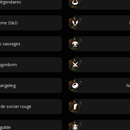
légendaires
erne D&D
s sauvages
agonborn
angeling
N
de sorcier rouge
guilde