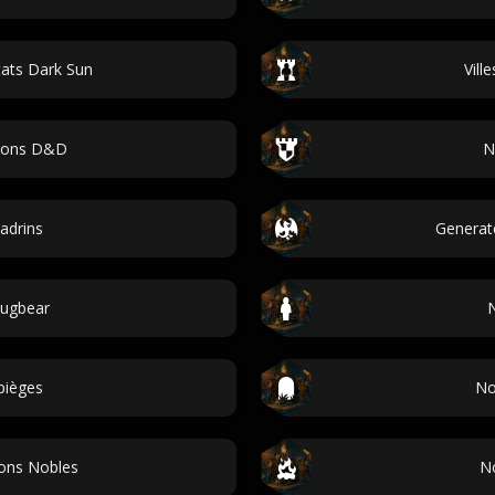
ats Dark Sun
Vill
ions D&D
N
adrins
Generat
ugbear
pièges
No
ons Nobles
N