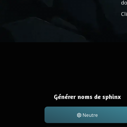
do
Cl
Générer noms de sphinx
Neutre