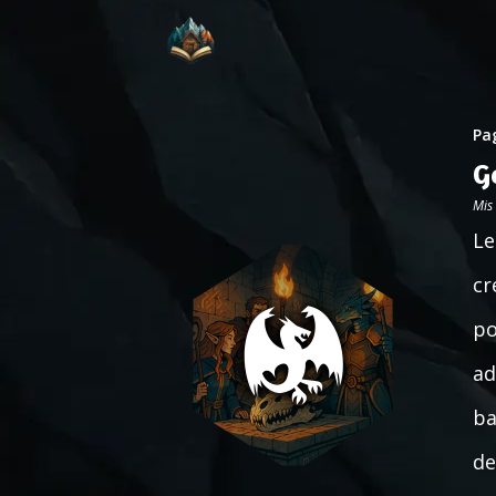
Pag
G
Mis
Le
cr
po
ad
ba
de