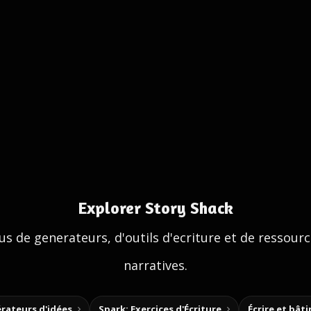
Explorer Story Shack
us de generateurs, d'outils d'ecriture et de ressour
narratives.
rateurs d'idées
Spark: Exercices d'Écriture
Écrire et bât