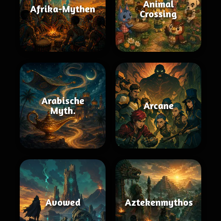
Animal
Afrika-Mythen
Crossing
Arabische
Arcane
Myth.
Avowed
Aztekenmythos