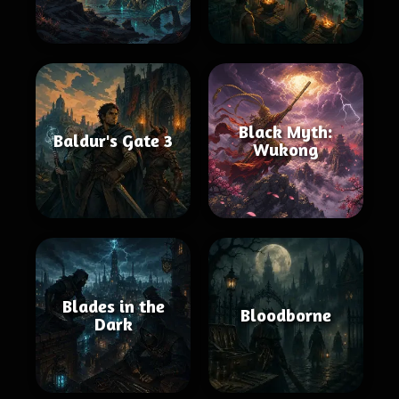
Black Myth:
Baldur's Gate 3
Wukong
Blades in the
Bloodborne
Dark