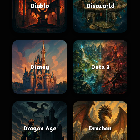
Diablo
Discworld
Disney
Dota 2
Dragon Age
Drachen