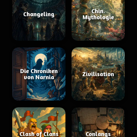
Chin.
Changeling
Mythologie
Die Chroniken
Zivilisation
von Narnia
Clash of Clans
Conlangs