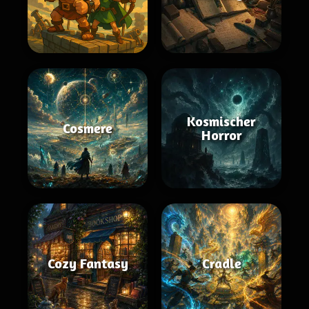
Kosmischer
Cosmere
Horror
Cozy Fantasy
Cradle