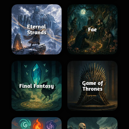
Eternal
Fae
Strands
Game of
Final Fantasy
Thrones