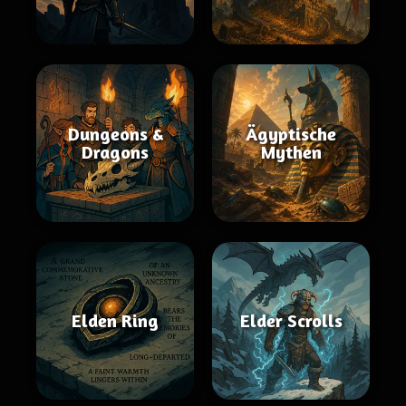
Dungeons &
Ägyptische
Dragons
Mythen
Elden Ring
Elder Scrolls