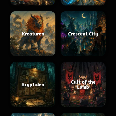
Kreaturen
Crescent City
Cult of the
Kryptiden
Lamb