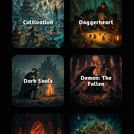
Cultivation
Daggerheart
Demon: The
Dark Souls
Fallen