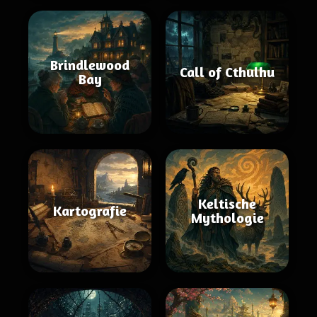
Brindlewood
Call of Cthulhu
Bay
Keltische
Kartografie
Mythologie