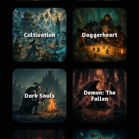
Cultivation
Daggerheart
Demon: The
Dark Souls
Fallen