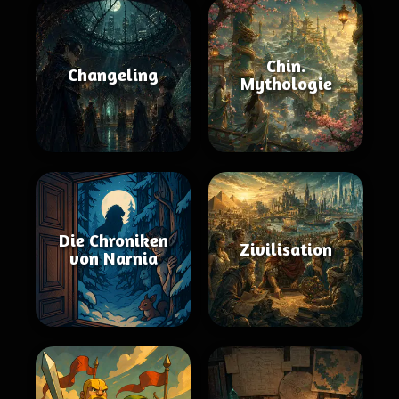
Chin.
Changeling
Mythologie
Die Chroniken
Zivilisation
von Narnia