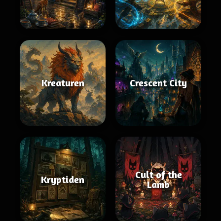
Kreaturen
Crescent City
Cult of the
Kryptiden
Lamb