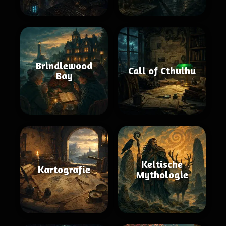
Brindlewood
Call of Cthulhu
Bay
Keltische
Kartografie
Mythologie