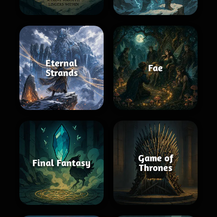
Eternal
Fae
Strands
Game of
Final Fantasy
Thrones