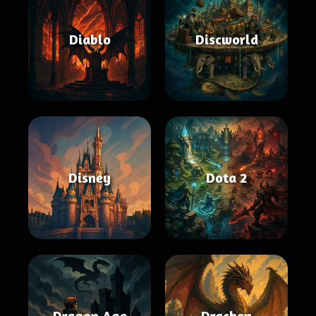
Diablo
Discworld
Disney
Dota 2
Dragon Age
Drachen