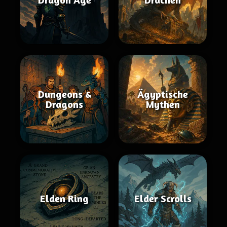
Dungeons &
Ägyptische
Dragons
Mythen
Elden Ring
Elder Scrolls