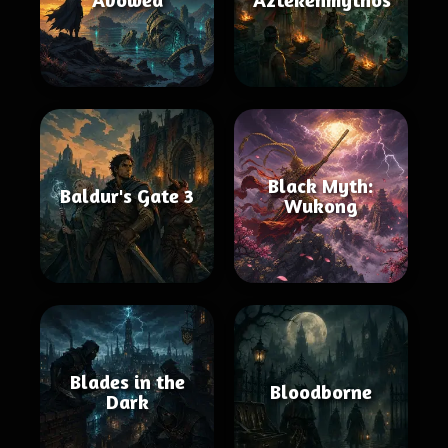
Black Myth:
Baldur's Gate 3
Wukong
Blades in the
Bloodborne
Dark