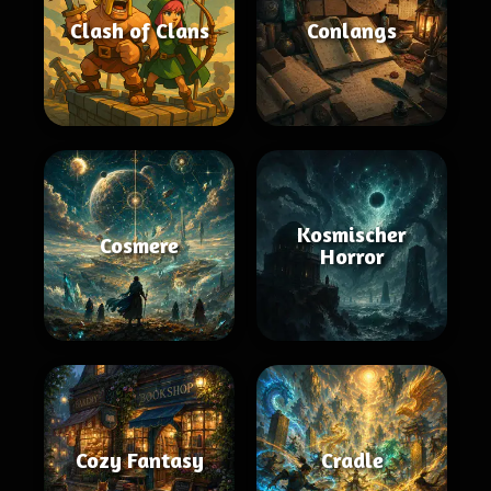
Clash of Clans
Conlangs
Kosmischer
Cosmere
Horror
Cozy Fantasy
Cradle