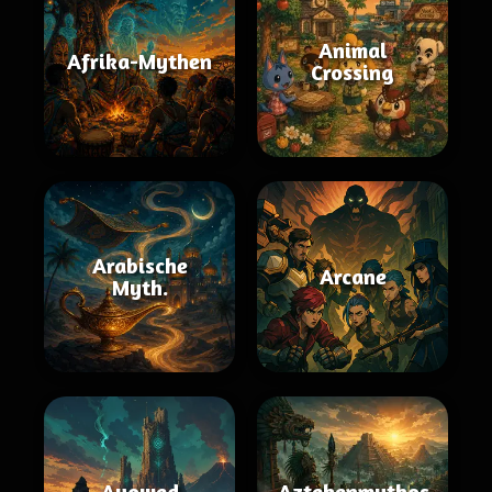
Animal
Afrika-Mythen
Crossing
Arabische
Arcane
Myth.
Avowed
Aztekenmythos