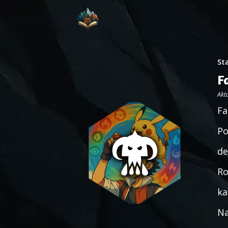
St
F
Aktu
Fa
Po
de
Ro
ka
Na