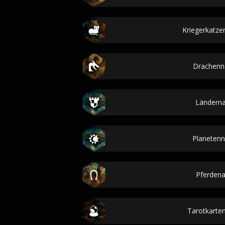
Kriegerkatz
Drachen
Ländern
Planeten
Pferden
Tarotkarten