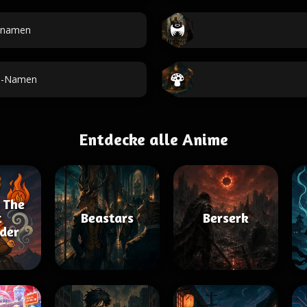
tnamen
ga-Namen
Entdecke alle Anime
 The
t
Beastars
Berserk
der