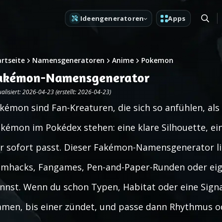
Ideengeneratoren
Apps
artseite
Namensgeneratoren
Anime
Pokemon
akémon-Namensgenerator
alisiert: 2026-04-23 (erstellt: 2026-04-23)
kémon sind Fan-Kreaturen, die sich so anfühlen, als 
kémon im Pokédex stehen: eine klare Silhouette, ei
r sofort passt. Dieser Fakémon-Namensgenerator li
mhacks, Fangames, Pen-and-Paper-Runden oder ei
nnst. Wenn du schon Typen, Habitat oder eine Signa
men, bis einer zündet, und passe dann Rhythmus od