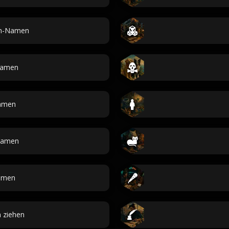
en-Namen
namen
amen
namen
amen
 ziehen