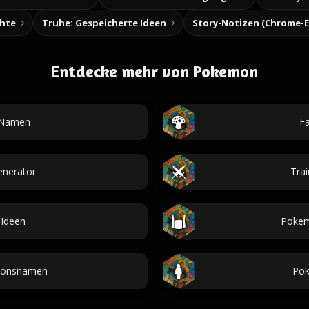
chte
Truhe: Gespeicherte Ideen
Entdecke mehr von Pokemon
Namen
Fä
enerator
Trai
Ideen
Pokem
ionsnamen
Pok