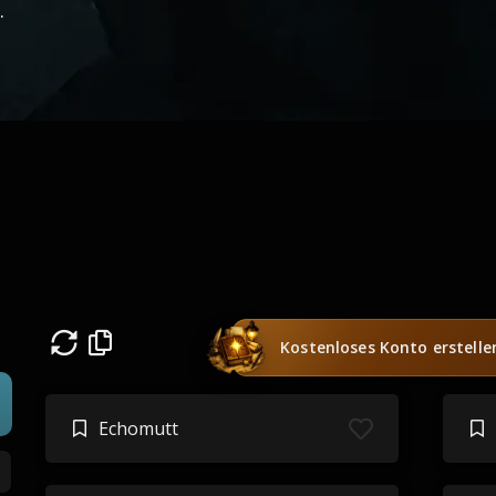
.
Kostenloses Konto erstelle
Echomutt