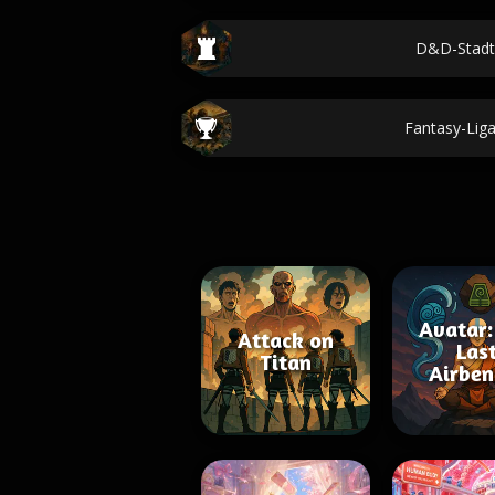
D&D-Stad
Fantasy-Li
Avatar:
Attack on
Las
Titan
Airben