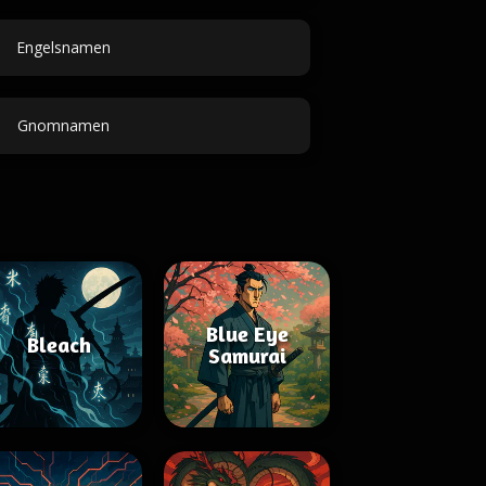
Engelsnamen
Gnomnamen
Blue Eye
Bleach
Samurai