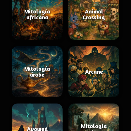
Mitología
Animal
africana
Crossing
Mitología
Arcane
árabe
Mitología
Avowed