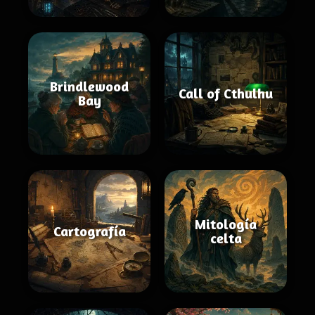
Brindlewood
Call of Cthulhu
Bay
Mitología
Cartografía
celta