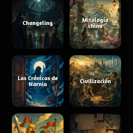
Mitología
Changeling
china
Las Crónicas de
Civilización
Narnia