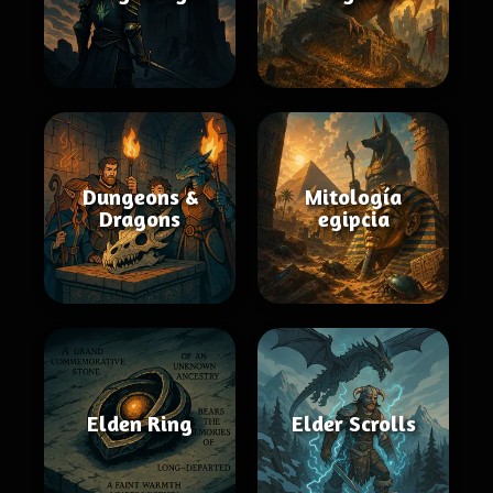
Dungeons &
Mitología
Dragons
egipcia
Elden Ring
Elder Scrolls