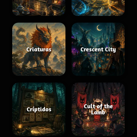
Criaturas
Crescent City
Cult of the
Críptidos
Lamb