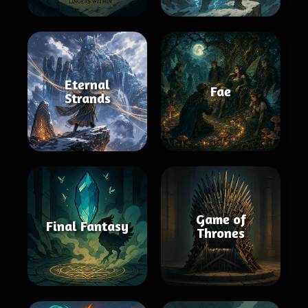
Eternal
Fae
Strands
Game of
Final Fantasy
Thrones