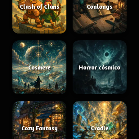
Clash of Clans
Conlangs
Cosmere
Horror cósmico
Cozy Fantasy
Cradle