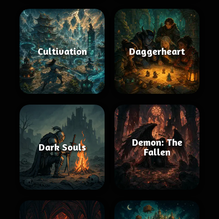
Cultivation
Daggerheart
Demon: The
Dark Souls
Fallen