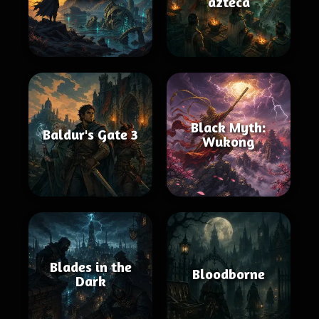
azteca
Black Myth:
Baldur's Gate 3
Wukong
Blades in the
Bloodborne
Dark