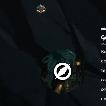
Iní
G
Atu
Be
de
te
co
so
um