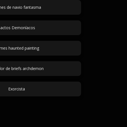
es de navio fantasma
actos Demoníacos
es haunted painting
or de briefs archdemon
Exorcista