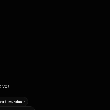
ivos.
nstrói mundos