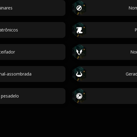
inares
Nom
trônicos
P
eifador
Nom
mal-assombrada
Gerad
 pesadelo