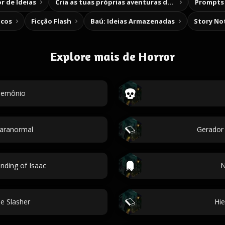
r de Ideias
Cria as tuas próprias aventuras de escolha
Prompts 
icos
Ficção Flash
Baú: Ideias Armazenadas
Story No
Explore mais de Horror
demônio
Paranormal
Gerador
nding of Isaac
N
me Slasher
Hi