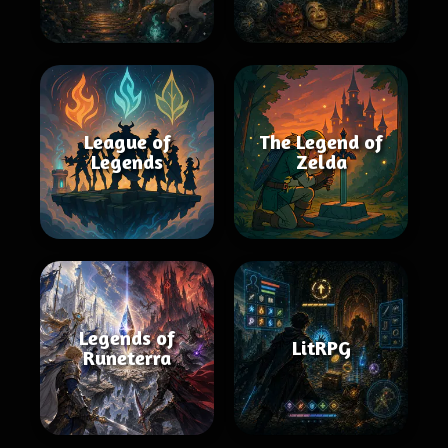
League of
The Legend of
Legends
Zelda
Legends of
LitRPG
Runeterra