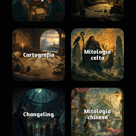
Mitologia
Cartografia
celta
Mitologia
Changeling
chinesa