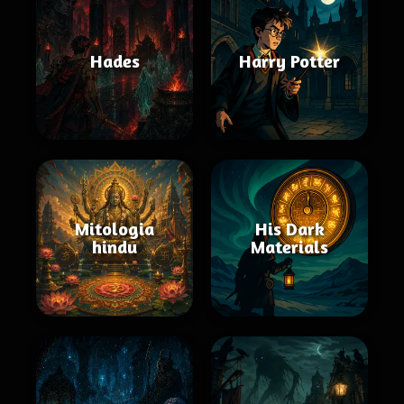
Hades
Harry Potter
Mitologia
His Dark
hindu
Materials