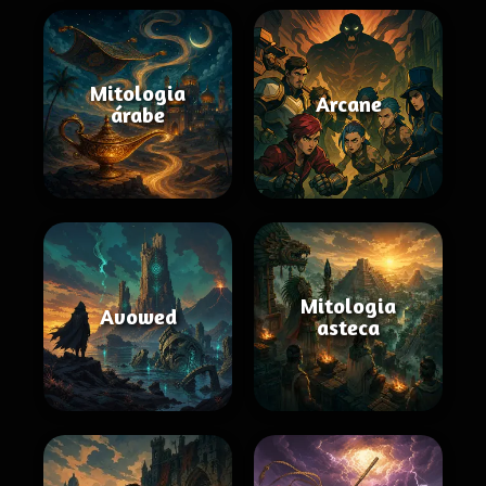
Mitologia
Arcane
árabe
Mitologia
Avowed
asteca