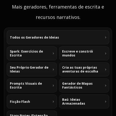
Mais geradores, ferramentas de escrita e
recursos narrativos.
Todos os Geradores de Ideias
Spark: Exercícios de
Escreve e constrói
Escrita
mundos
Seu Próprio Gerador de
Cria as tuas próprias
Ideias
aventuras de escolha
Prompts Visuais de
Gerador de Mapas
Escrita
Fantásticos
Baú: Ideias
Ficção Flash
Armazenadas
Story Notes (Extensão