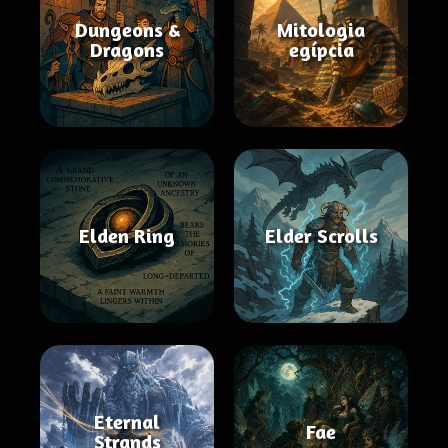
Dungeons &
Mitologia
Dragons
egípcia
Elden Ring
Elder Scrolls
Eternal
Fae
Strands