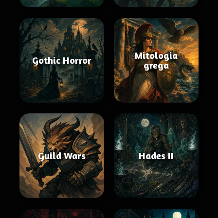
Mitologia
Gothic Horror
grega
Guild Wars
Hades II