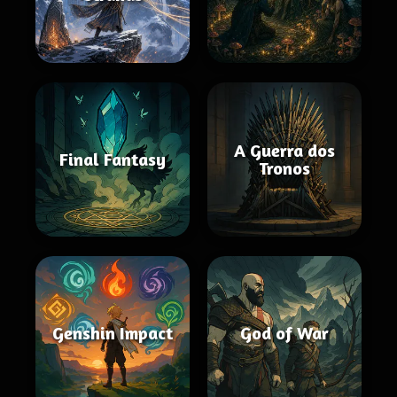
A Guerra dos
Final Fantasy
Tronos
Genshin Impact
God of War