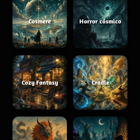
Cosmere
Horror cósmico
Cozy Fantasy
Cradle