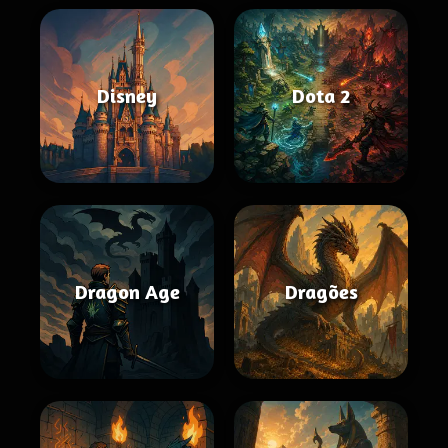
Disney
Dota 2
Dragon Age
Dragões