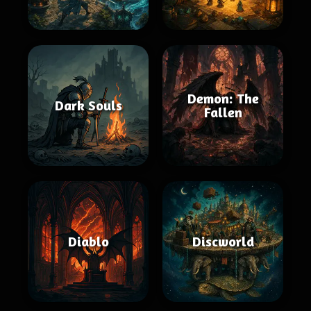
Demon: The
Dark Souls
Fallen
Diablo
Discworld