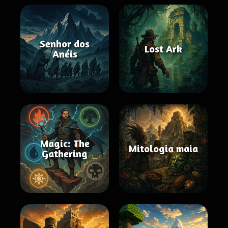
Senhor dos
Lost Ark
Anéis
Magic: The
Mitologia maia
Gathering