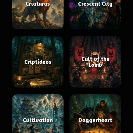
Criaturas
Crescent City
Cult of the
Criptídeos
Lamb
Cultivation
Daggerheart