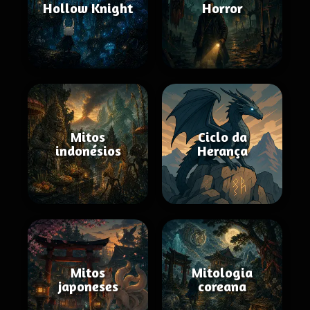
Hollow Knight
Horror
Mitos
Ciclo da
indonésios
Herança
Mitos
Mitologia
japoneses
coreana