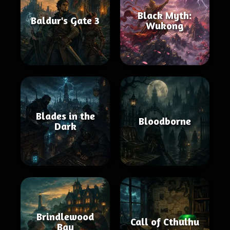
Black Myth:
Baldur's Gate 3
Wukong
Blades in the
Bloodborne
Dark
Brindlewood
Call of Cthulhu
Bay