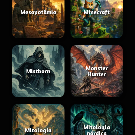
Mesopotâmia
Minecraft
Monster
Mistborn
Hunter
Mitologia
Mitologia
nórdica