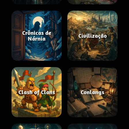
Crônicas de
Civilização
Nárnia
Clash of Clans
Conlangs