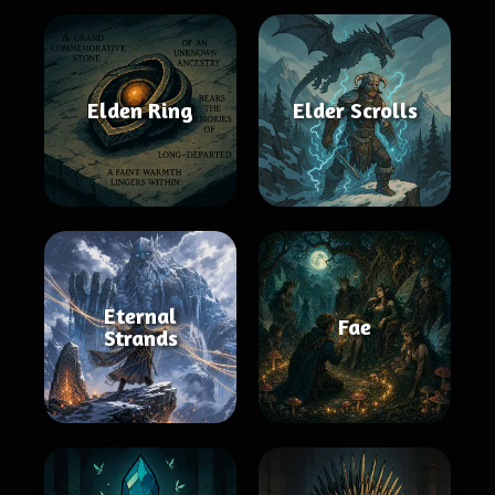
Elden Ring
Elder Scrolls
Eternal
Fae
Strands