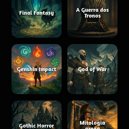
A Guerra dos
Final Fantasy
Tronos
Genshin Impact
God of War
Mitologia
Gothic Horror
grega