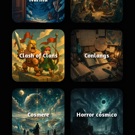
Clash of Clans
Conlangs
Cosmere
Horror cósmico