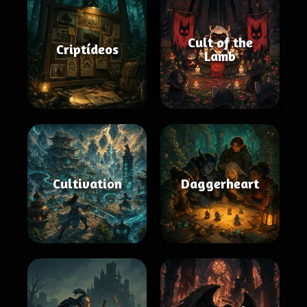
Cult of the
Criptídeos
Lamb
Cultivation
Daggerheart