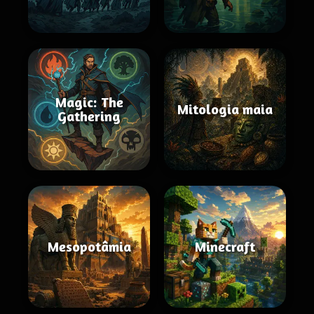
Magic: The
Mitologia maia
Gathering
Mesopotâmia
Minecraft