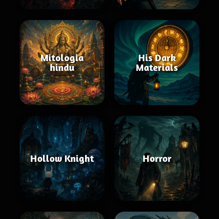
Mitologia
His Dark
hindu
Materials
Hollow Knight
Horror