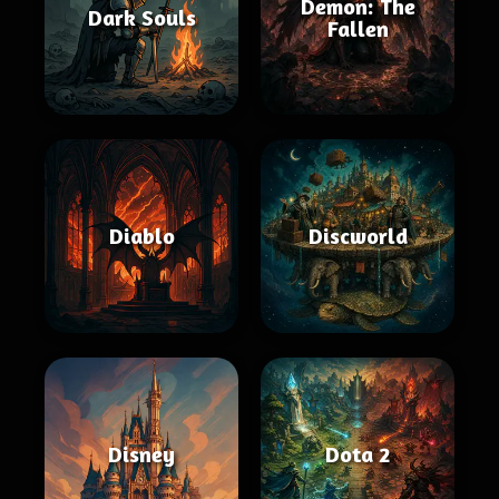
Demon: The
Dark Souls
Fallen
Diablo
Discworld
Disney
Dota 2