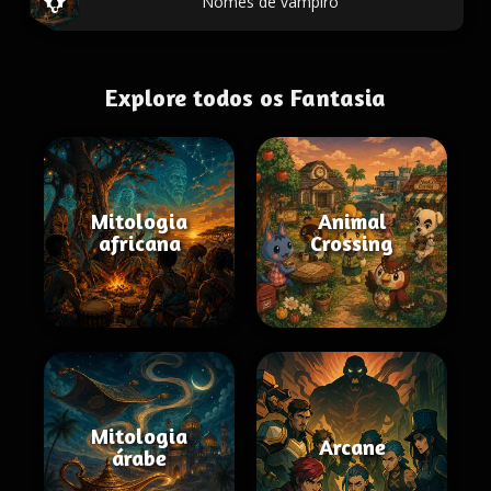
Nomes de vampiro
Explore todos os Fantasia
Mitologia
Animal
africana
Crossing
Mitologia
Arcane
árabe