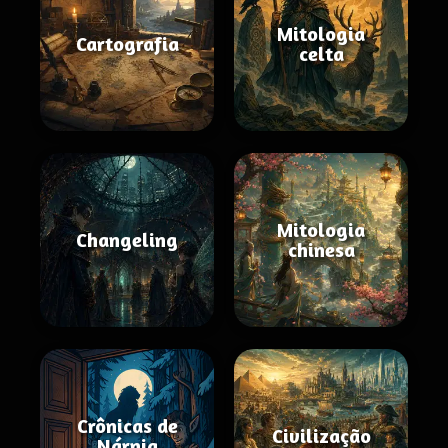
Mitologia
Cartografia
celta
Mitologia
Changeling
chinesa
Crônicas de
Civilização
Nárnia