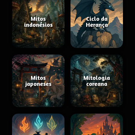
Mitos
Ciclo da
indonésios
Herança
Mitos
Mitologia
japoneses
coreana