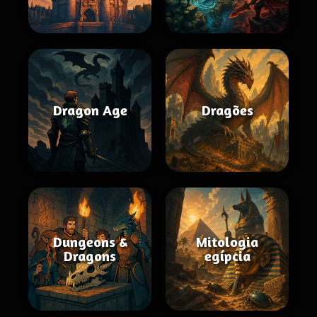
Dragon Age
Dragões
Dungeons &
Mitologia
Dragons
egípcia