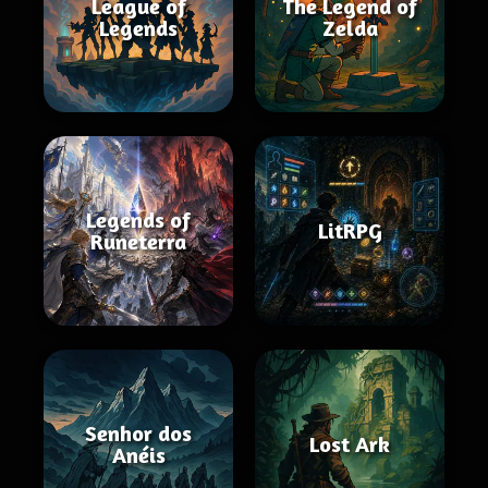
League of
The Legend of
Legends
Zelda
Legends of
LitRPG
Runeterra
Senhor dos
Lost Ark
Anéis