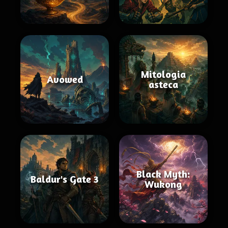
Mitologia
Avowed
asteca
Black Myth:
Baldur's Gate 3
Wukong