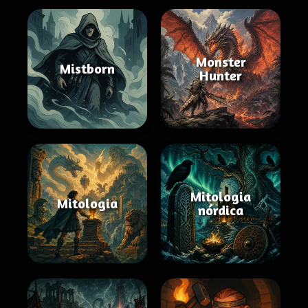
Monster
Mistborn
Hunter
Mitologia
Mitologia
nórdica