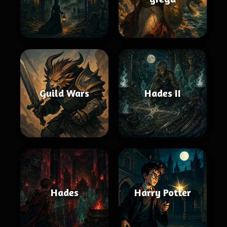
Guild Wars
Hades II
Hades
Harry Potter