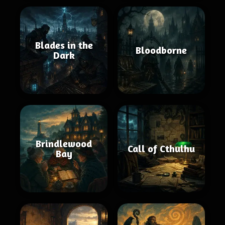
Blades in the
Bloodborne
Dark
Brindlewood
Call of Cthulhu
Bay